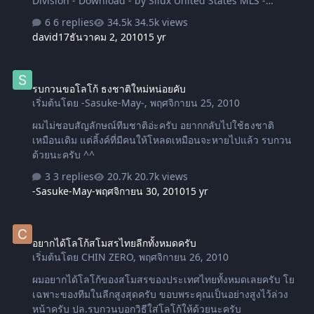
Division - Download - by Silux United States MLS -
Download - by Silux Mexico 1st Division - Download - by
6 replies
34.5k views
Silux [/hide_me] South America [hide_me] Argentina 1st
david17
ธันวาคม 2, 2010
15 yr
Division - Download - by Silux Brazil Brasileirใo S้rie A -
Download -by Silux Brasileirใo S้rie B - Download - by
รบกวนขอโลโก้ ธงชาติใหม่หน่อยคับ
Silux Chile Campeonato Nacional - Download - by Silux
รบกวนขอโลโก้ ธงชาติใหม่หน่อยคับ
Colombia Copa Mustang - Download - by STK Paraguay
เริ่มต้นโดย
-Sasuke-May-
,
พฤศจิกายน 25, 2010
Primera Division - Download - by Blazz Uruguay Primera
Division - Download - by Silux [/hide_me] Asia [hide_m…
ผมไม่ชอบสัญลักษณ์ทีมชาติอ่ะครับ อยากกลับไปใช้ธงชาติ
เหมือนเดิม แต่ลิ้งค์ที่มีคนให้โหลดเหมือนจะหายไปแล้ว รบกวน
ด้วยนะครับ ^^
3 replies
20.7k views
-Sasuke-May-
พฤศจิกายน 30, 2010
15 yr
อยากได้โลโก้สโมสรไทยลีกทั้งหมดครับ
อยากได้โลโก้สโมสรไทยลีกทั้งหมดครับ
เริ่มต้นโดย
CHIN ZERO
,
พฤศจิกายน 26, 2010
ผมอยากได้โลโก้ของสโมสรของประเทศไทยทั้งหมดเลยครับ โย
เฉพาะของทีมในลีกสูงสุดครับ ขอบพระคุณเป็นอย่างสูงไว้ล่วง
หน้าครับ ปล.รบกวนบอกวิธีใส่โลโก้ให้ด้วยนะครับ