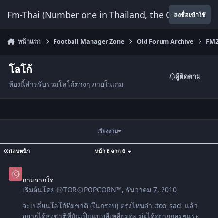
ข้ามไปยังเนื้อหา
Fm-Thai (Number one in Thailand, the Only Website
ลงชื่อเข้าใช้
หน้าแรก
Football Manager Zone
Old Forum Archive
FM2
โลโก้
ผู้ติดตาม
ห้องนี้สำ​หรับรวมโลโก้ต่างๆ​ ​ภาย​ใน​เกม
เรียงตาม
ก่อนหน้า
หน้า 6 จาก 6
ถามจากใจ
ถามจากใจ
เริ่มต้นโดย
۞TOR۞POPCORN™
,
ธันวาคม 7, 2010
จะเปลี่ยนโลโก้ทีมชาติ (ในกรอบ) ตรงไหนอ่า :too_sad: แล้ว
อยากได้ธงชาติที่มันเป็นแบบสี่เหลี่ยมอ่ะ ม่ะได้อยากกลมๆแระ