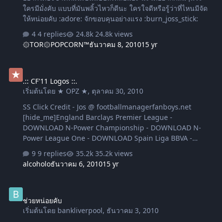
ใครมีมั่งคับ แบบที่มันพลิ้วไหวก็ดีนะ ใครใจดีหรือรู้ว่าที่ไหนมีจัด
ให้หน่อยคับ :adore: จักขอบคุนอย่างแรง :burn_joss_stick:
4 replies
24.8k views
۞TOR۞POPCORN™
ธันวาคม 8, 2010
15 yr
.:: CF'11 Logos ::.
.:: CF'11 Logos ::.
เริ่มต้นโดย
★ OPZ ★
,
ตุลาคม 30, 2010
SS Click Credit - Jos @ footballmanagerfanboys.net
[hide_me]England Barclays Premier League -
DOWNLOAD N-Power Championship - DOWNLOAD N-
Power League One - DOWNLOAD Spain Liga BBVA -
DOWNLOAD Germany Bundesliga - DOWNLOAD Korea K-
9 replies
35.2k views
League & N-League - DOWNLOAD USA MLS -
alcoholo
ธันวาคม 6, 2010
15 yr
DOWNLOADUSL- DOWNLOAD WORK IN PROGRESS: Jos:
Ligue 1Jos: Serie ACanada - All - StuW Mexico - Primera &
ช่วยหน่อยคับ
Liga de Acenso - StuW[/hide_me]
ช่วยหน่อยคับ
เริ่มต้นโดย
bankliverpool
,
ธันวาคม 3, 2010