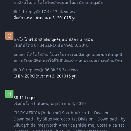
ขอลิงค์โหลด โลโก้ไทยลีกหน่อยได้มะคับ ขอบคุงคับ
1 reply
17.4k views
อั่ยฮ่า แพค !!
ธันวาคม 3, 2010
15 yr
ขอโลโก้พรีเมียลีกอังกฤษ+บุนเดสลีกา เยอรมัน
ขอโลโก้พรีเมียลีกอังกฤษ+บุนเดสลีกา เยอรมัน
เริ่มต้นโดย
CHIN ZERO
,
ธันวาคม 3, 2010
ผมอยากได้โลโก้ลีกสโมสรในประเทศอังกฤษ และเยอรมัน ทุกที
มอะครับพอดีที่มันมาให้ก็ไม่มีอ่ะครับขอบพระคุณร่วงหน้าครัาบ
0 replies
36.3k views
CHIN ZERO
ธันวาคม 3, 2010
15 yr
SR'11 Logos
SR'11 Logos
เริ่มต้นโดย
hutoew
,
พฤศจิกายน 4, 2010
CLICK AFRICA [hide_me] South Africa 1st Division -
Download - by Silux Morocco 1st Division - Download - by
Silux [/hide_me] North America [hide_me] Costa Rica 1st