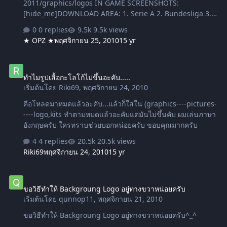
2011/graphics/logos IN GAME SCREENSHOTS:
[hide_me]DOWNLOAD AREA: 1. Serie A 2. Bundesliga 3.
2.Bundesliga 4. Ligue 1 5. 3rd Liga 6. Jelen SuperLiga 7.
0 replies
9.5k views
Superliga 8. PrvaLiga Srbije 9. 1st Division 10. NizeLige
★ OPZ ★
พฤศจิกายน 25, 2010
15 yr
11. Blue Square North 12. Ligue 2[/hide_me]
ทำไมรูปเสื้อกะโลโก้ไม่ขึ้นอะคับ.....
ทำไมรูปเสื้อกะโลโก้ไม่ขึ้นอะคับ.....
เริ่มต้นโดย
Riki69
,
พฤศจิกายน 24, 2010
คือโหลดมาหมดแล้วอะคับ...แล้วก็ใส่ใน (graphics----pictures-
----logo,kits ทำตามหมดแล้วอะคับแต่มันไม่ขึ้นคับ ผมเล่นภาษา
อังกฤษครับ ใครทราบช่วยบอกหน่อยครับ ขอบคุณมากครับ
4 replies
20.5k views
Riki69
พฤศจิกายน 24, 2010
15 yr
ขอวิธีทำให้ Backgroung Logo อยู่ทางขวาหน่อยครับ
ขอวิธีทำให้ Backgroung Logo อยู่ทางขวาหน่อยครับ
เริ่มต้นโดย
qunnop11
,
พฤศจิกายน 21, 2010
ขอวิธีทำให้ Backgroung Logo อยู่ทางขวาหน่อยครับ^_^