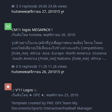
3 replies
29.6k views
hutoew
พฤศจิกายน 27, 2010
15 yr
CM11 logos MEGAPACK !
CM11 logos MEGAPACK !
เริ่มต้นโดย
hutoew
,
พฤศจิกายน 26, 2010
รูปตัวอย่างในเกม (คลิกที่รูปเพื่อดูภาพขนาดเต็ม) ใครจะโหลด
แบบไฟล์เดียวจบให้เลื่อนลงไปข้างล่างนะครับ Competitions:
[hide_me] -Africa -Asia -Europe -North America -Oceania
-South America [/hide_me] Nations: [hide_me] -Africa -
Asia -Europe -North America -Oceania -South America
0 replies
11.2k views
[/hide_me] Clubs: [hide_me] Argentina: -Primera Division
hutoew
พฤศจิกายน 26, 2010
15 yr
-Primera B Nacional Australia: -Hyundai A-League
Austria -T-Mobile Bundesliga -Red Zac 1st Division
.:: V'11 Logos ::.
Belarus: -Vysshaya Liga -Persha Liga Belgium: -Jupiler
.:: V'11 Logos ::.
Pro League -EXQI League -Derde Klasse Bosnia &
เริ่มต้นโดย
★ OPZ ★
,
พฤศจิกายน 25, 2010
Herzegovina: -Premijer Liga Brazil: -Série A -Série C -
Série C Bulgaria: -"A" PFG -"B" PFG Chile: -Campeonato
Template created by FMC GFX Team My
Nacional Pe…
Documents/Sports Interactive/Football Manager