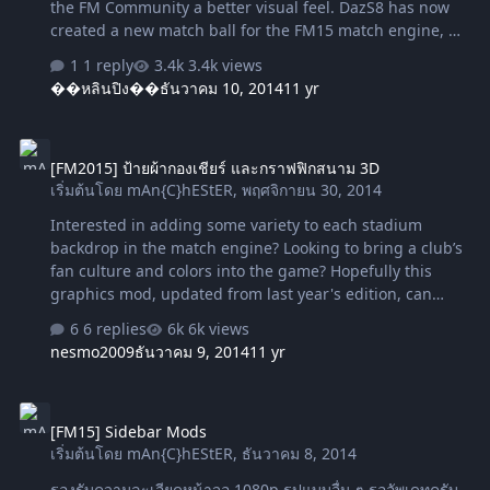
the FM Community a better visual feel. DazS8 has now
created a new match ball for the FM15 match engine, he
has called the ball the X Ball. Below is a preview of the
1 reply
3.4k views
ball and an image of the ball being use in the FM15
��หลินปิง��
ธันวาคม 10, 2014
11 yr
match engine: --------------------------------------------------------
-------------------------------------------------------------------------
[FM2015] ป้ายผ้ากองเชียร์ และกราฟฟิกสนาม 3D
Download โหลดแตกไฟล์ นำโฟลเดอร์ steam ไปวางในไดรว์ที่
[FM2015] ป้ายผ้ากองเชียร์ และกราฟฟิกสนาม 3D
ลงเกมส์ C:\Program Files (x86) วางทับลงไปเลย Reload Skin
เริ่มต้นโดย
mAn{C}hEStER
,
พฤศจิกายน 30, 2014
> Confirm DazS8 , footballmanagercentral
Interested in adding some variety to each stadium
backdrop in the match engine? Looking to bring a club’s
fan culture and colors into the game? Hopefully this
graphics mod, updated from last year's edition, can
help: it replaces the various generic
6 replies
6k views
FM/Sega/sigames/etc ads along the stadium with club-
nesmo2009
ธันวาคม 9, 2014
11 yr
specific supporter’s flags, logos, tifos, and more, thereby
giving each match backdrop a bit more local color and
[FM15] Sidebar Mods
fan flair. SI put a lot more adboards all around the
[FM15] Sidebar Mods
stadiums this year, so there's even more opportunities to
เริ่มต้นโดย
mAn{C}hEStER
,
ธันวาคม 8, 2014
see club-specific colors and fan culture all around the
game. Banners, flags, and other team-specific graphics
รองรับความละเอียดหน้าจอ 1080p รูปแบบอื่น ๆ รออัพเดทครับ