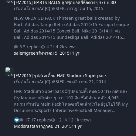
[FM2015] BARTS BALLS ลูกฟุตบอลยี่ห้อต่างๆ ระบบ 3D
pack then contact Liam please.This base pack has 790
เริ่มต้นโดย
mAn{C}hEStER
,
กรกฎาคม 15, 2015
Stadiums included all done as a png file at 1600x900.
(why png? because sone jpg files just will not work, I
NEW UPDATED PACK Thirteen great balls created by
dont know why but it a…
Bart. Adidas Tango Retro Adidas 2014/15 Europa League
Ball. Adidas 2014/15 Conext Ball. Nike 2013/14 Hi Vis
Ball. Adidas 2014/15 Bundesliga Ball. Adidas 2014/15
Ligue 1 Ball. Nike 2014/15 La Liga Ball. Nike 2014/15
5 replies
4.2k views
Serie A Ball. Nike 2014/15 Premier League Ball. Nike Hi
salemgreen
สิงหาคม 5, 2015
11 yr
Viz Nike 2016/16 Premier League Ball Adidas 2014/15
Champions League Ball. Mitre Football League & Capital
[FM2015] รูปสเตเดี้ยม FMC Stadium Superpack
One Cup Ball. Default Ball also included just in case you
[FM2015] รูปสเตเดี้ยม FMC Stadium Superpack
want it back.......but why would you do that !!
เริ่มต้นโดย
mAn{C}hEStER
,
พฤศจิกายน 21, 2014
Instructions included and also pictured below too.
Program Files
FMC Stadium Superpack มีรูปสนามทั้งหมด 50 ประเทศ และ
(x86)\Steam\SteamApps\common\FM2015\data\sigfx\me
มีรูปสนามจากลีกต่าง ๆ กว่า 100 ลีก ซึ่งมีจำนวนถึง 4,945
sh\ball …
สนาม สำหรับ Main Pack โหลดเสร็จแล้วนำไฟล์รูปไปไว้ที่ My
Documents/Sports Interactive/Football Manager
2015/graphics
17 replies
12.1k views
https://www.mediafire.com/folder/g46oshk6al99m/FMC_
Modsrasta
กรกฎาคม 21, 2015
11 yr
Stadium (763MB) panels สำคัญ ต้องโหลต Panels ด้วย
โหลดเสร็จเอาไปไว้ที่ My Documents\Sports