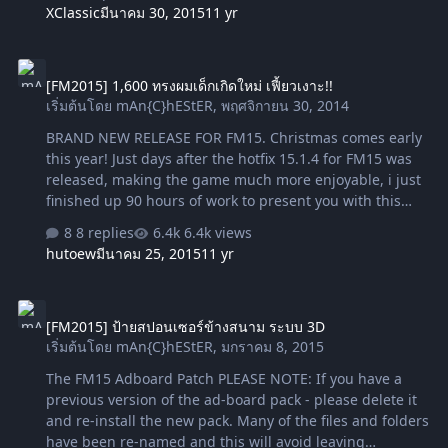
XClassic
มีนาคม 30, 2015
11 yr
[FM2015] 1,600 ทรงผมเด็กเกิดใหม่ เฟี้ยวเงาะ!!
[FM2015] 1,600 ทรงผมเด็กเกิดใหม่ เฟี้ยวเงาะ!!
เริ่มต้นโดย
mAn{C}hEStER
,
พฤศจิกายน 30, 2014
BRAND NEW RELEASE FOR FM15. Christmas comes early
this year! Just days after the hotfix 15.1.4 for FM15 was
released, making the game much more enjoyable, i just
finished up 90 hours of work to present you with this
new addition to complete you FM experience. The pack
8 replies
6.4k views
includes over 1600 new fresh looking hairstyles from all
hutoew
มีนาคม 25, 2015
11 yr
over the world, to make you never wanna play the game
again without it! Try them out yourself, and see what I
[FM2015] ป้ายสปอนเซอร์ข้างสนาม ระบบ 3D
am talking about, it will make you wanna keep even the
[FM2015] ป้ายสปอนเซอร์ข้างสนาม ระบบ 3D
most rubbish of newgens, just because they look so
เริ่มต้นโดย
mAn{C}hEStER
,
มกราคม 8, 2015
good! C:\Program
Files\Steam\steamapps\common\Football Manager
The FM15 Adboard Patch PLEASE NOTE: If you have a
2015\data\facegen\hair Download EMIL D…
previous version of the ad-board pack - please delete it
and re-install the new pack. Many of the files and folders
have been re-named and this will avoid leaving