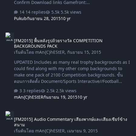
Confirm Download links Gamefront:
http://www.gamefront.com/files/24759...h+Event+V1.rar
14 replies
5.5k views
Sendspace: https://www.sendspace.com/file/gvum7e
Pukub
กันยายน 28, 2015
10 yr
MediaFire: https://www.mediafire.com/?
e2zd6yl5fg9pemy By Seafire , fmreport
[FM2015] พื้นหลังรูปถ้วยรางวัล COMPETITION BACKGROUNDS PACK
[FM2015] พื้นหลังรูปถ้วยรางวัล COMPETITION
BACKGROUNDS PACK
เริ่มต้นโดย
mAn{C}hEStER
,
กันยายน 15, 2015
UPDATED Includes as many real trophy backgrounds as I
could find along with my other comp backgrounds to
make one pack of 2100 Competition backgrounds. ขั้น
ตอนการติดตั้ง Document/Sports Interactive//Football
Manager 2015//Graphics//Pictures//Backgrounds กด
3 replies
2.5k views
Clear Caches และติ๊กถูกที่โชว์แบ๊คกราวน์ในเกมส์ด้วย
mAn{C}hEStER
กันยายน 19, 2015
10 yr
Download Darrell Sykes
[FM2015] Audio Commentary เสียงพากษ์และเสียงเชียร์ข้างสนาม
[FM2015] Audio Commentary เสียงพากษ์และเสียงเชียร์ข้าง
สนาม
เริ่มต้นโดย
mAn{C}hEStER
,
เมษายน 9, 2015