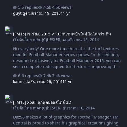
unnecessary duplicates ขั้นตอนการติดตั้ง ดูให้เข้าใจนะครับ
5 replies
4.5k views
ไม่ยากเลย มีรูปประกอบ Reload Skin > Confirm Download
guytiger
มกราคม 19, 2015
11 yr
(ต้องดาวน์โหลดตัวนี้ก่อน แล้วไปวาง) -------------------------------
-------------------------------------- (พิเศษ) เพิ่มป้ายสปอนเซอร์ใน
[FM15] NPT&C 2015 V.1.0 สนามหญ้าใหม่ ไฉไลกว่าเดิม
เอเชีย, อังกฤษ และอีกมากมาย โหลดแล้วนำไปทับตัวข้างบน
[FM15] NPT&C 2015 V.1.0 สนามหญ้าใหม่ ไฉไลกว่าเดิม
Download tnals473, tv_capper, sortitoutsi
เริ่มต้นโดย
mAn{C}hEStER
,
พฤศจิกายน 16, 2014
Hi everybody! One more time here it is the turf textures
mod for Football Manager series games. In this edition,
designed exclusively for Football Manager 2015, you can
see a complete redesigned turf textures, improving the
original ones included with the game. Can you smell the
6 replies
7.4k views
freshly cut grass from the bench? ลงไว้ที่ : C:\Program
kannesta
ธันวาคม 26, 2014
11 yr
Files (x86)\Steam\SteamApps\common\Football Manager
2015\data\sigfx\mesh Download cordobes1970
[FM15] Xball ลูกฟุตบอลสไตล์ 3D
[FM15] Xball ลูกฟุตบอลสไตล์ 3D
เริ่มต้นโดย
mAn{C}hEStER
,
ธันวาคม 10, 2014
DazS8 makes a lot of graphics for Football Manager. FM
Central is proud to share his graphical creations giving