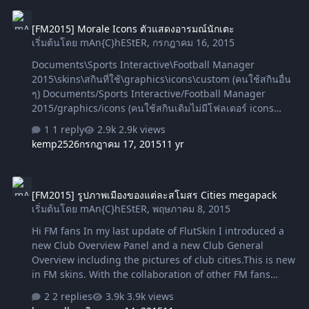
[FM2015] Morale Icons ตัวแสดงอารมณ์นักเตะ
Interactive\Football Manager 2015\skins\สกินที่ใช้\panel
[FM2015] Morale Icons ตัวแสดงอารมณ์นักเตะ
Reload Skin > Confirm mons, mediafire by 039
เริ่มต้นโดย
mAn{C}hEStER
,
กรกฎาคม 16, 2015
Documents\Sports Interactive\Football Manager
2015\skins\สกินที่ใช้\graphics\icons\custom (คนใช้สกินอื่น
ๆ) Documents/Sports Interactive/Football Manager
2015/graphics/icons (คนใช้สกินเดิมไม่มีโฟลเดอร์ icons
สร้างขึ้นมา) Download DazS8 FM Graphics
1 reply
2.9k views
kemp2526
กรกฎาคม 17, 2015
11 yr
[FM2015] รูปภาพเมืองของแต่ละสโมสร Cities megapack
[FM2015] รูปภาพเมืองของแต่ละสโมสร Cities megapack
เริ่มต้นโดย
mAn{C}hEStER
,
พฤษภาคม 8, 2015
Hi FM fans In my last update of FlutSkin I introduced a
new Club Overview Panel and a new Club General
Overview including the pictures of club cities.This is new
in FM skins. With the collaboration of other FM fans
(thanks to all of them) it was possible to do the most part
2 replies
3.9k views
of the citypics from clubs all over the world.We have now