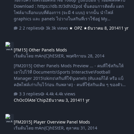
to give your F…
Download : https://db.tt/3dhXZpoI ขั้นตอนการติดตั้ง แตก
ไฟล์มาเลือกแบบที่ต้องการ (จะมี 4 แบบ) จากนั้น นำไฟล์
graphics และ panels ไปวางในสกินที่เราใช้อยู่ My
Documents/Sports Interactive/Football Manager
2 replies
3k views
★ OPZ ★
ธันวาคม 8, 2014
11 yr
2015/skins/สกินที่ใช้อยู่/ จะทับหรือแบ๊คอัพไฟล์เดิมไว้ก็ตามแต่
สะดวกครับ --------------------------------------------------------------
[FM15] Other Panels Mods
-------------------------------------- สกินเดิม ๆ ของเกมส์ My
[FM15] Other Panels Mods
Documents/Sports Interactive/Football Manager 2015/
เริ่มต้นโดย
mAn{C}hEStER
,
พฤศจิกายน 28, 2014
วางเลย ArtDekDok
[FM2015] Other Panels Mods Preview ... - คนที่ใช้สกินให้
เอาไปไว้ที่ Documents\Sports Interactive\Football
Manager 2015\skins\สกินที่ใช้\panels (ทับเลยก็ได้ หรือ แบ็
คอัพไฟล์เก่าเก็บไว้ก่อน กันพลาด) - คนที่ใช้สกินเดิม ๆ ของตัว
เกมส์ให้นำไปไว้ที่ Documents\Sports Interactive\Football
3 replies
4.4k views
Manager 2015\panels (ไม่มีโฟลเดอร์ไหนสร้างขึ้นมาเอง)
ChOcOlAte`ChipZ
ธันวาคม 3, 2014
11 yr
Download by ArtDekDok
[FM2015] Player Overview Panel Mods
[FM2015] Player Overview Panel Mods
เริ่มต้นโดย
mAn{C}hEStER
,
ตุลาคม 31, 2014