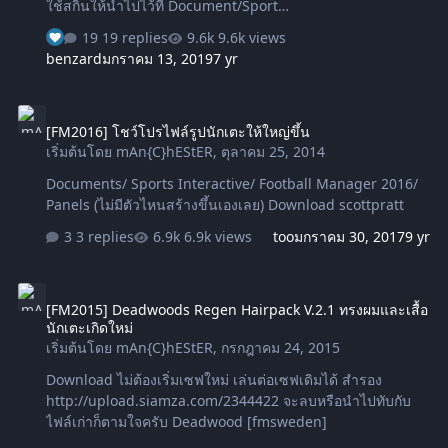
ใช้สกินให้นำไปไว้ที่ Document/Sport
Interactive/FM2015/Skins/สกินที่ใช้อยู่/ นำไปทับ 2.2. คนที่ใช้
19 replies
9.6k views
สกินเดิม ๆของเกมส์ ให้นำไปไว้ที่ Document/Sport
benzard
มกราคม 13, 2019
7 yr
Interactive/FM2015/ นำไปวางได้เลย ทีวีโลโก้ มีให้เลือก
ทั้งหมด 60 ช่อง เลือกเอาตามพอใจ Download ขึ้น Appliance
[FM2016] โชว์โปรไฟล์รูปนักเตะให้ใหญ่ขึ้น
Error ให้กดรีเฟรชลิ้งค์โหลดอีกรอบ DazS8
[FM2016] โชว์โปรไฟล์รูปนักเตะให้ใหญ่ขึ้น
เริ่มต้นโดย
mAn{C}hEStER
,
ตุลาคม 25, 2014
Documents/ Sports Interactive/ Football Manager 2016/
Panels (ไม่มีตัวไหนสร้างขึ้นเองเลย) Download scottpratt
3 replies
6.9k views
too
มกราคม 30, 2017
9 yr
[FM2015] Deadwoods Regen Hairpack V.2.1 ทรงผมและเสื้อนักเตะเกิดใ
[FM2015] Deadwoods Regen Hairpack V.2.1 ทรงผมและเสื้อ
นักเตะเกิดใหม่
เริ่มต้นโดย
mAn{C}hEStER
,
กรกฎาคม 24, 2015
Download ไม่ต้องเริ่มเซฟใหม่ เล่นต่อเซฟเดิมได้ สำรอง
http://upload.siamza.com/2344422 จะลบหรือนำไปทับกับ
ไฟล์เก่าก็ตามใจครับ Deadwood [fmsweden]