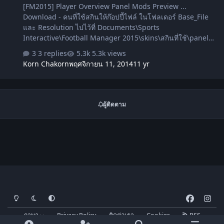
[FM2015] Player Overview Panel Mods Preview ...
Download - คนที่ใช้สกินให้ก๊อปปี้ไฟล์ ในโฟลเดอร์ Base_File
และ Resolution ไปไว้ที่ Documents\Sports
Interactive\Football Manager 2015\skins\สกินที่ใช้\panels
(ทับเลยก็ได้ หรือ แบ็คอัพไฟล์เก่าเก็บไว้ก่อน กันพลาด) - คนที่ใช้
3 replies
5.3k views
สกินเดิม ๆ ของตัวเกมส์ให้นำไฟล์ในโฟลเดอร์ Base_File และ
Korn Chakorn
พฤศจิกายน 11, 2014
11 yr
Resolution ไปไว้ที่ Documents\Sports Interactive\Football
Manager 2015\panels (ไม่มีโฟลเดอร์ไหนสร้างขึ้นมาเอง)
artdekdok [sortitoutsi]
ผู้ติดตาม
โหมดสว่าง
โหมดมืด
การตั้งค่าระบบ
f
i
a
n
ภาษา
Privacy Policy
ติดต่อเรา
Cookies
RSS
c
s