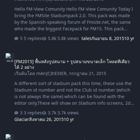
Hello FM-View Comunity Hello FM-View Comunity Today I
bring the FMSite Stadiumpack 2.0. This pack was made
by the Spanish-speaking forum of Fmsite.net, the same
who made the biggest Facepack for FM15. This pack
have a total of 2,061 stadiums and we continue growing.
5 replies
5.8k views
tales
กันยายน 8, 2015
10 yr
Also this pack works for FM08, FM09, FM10, FM11, FM12,
FM13 and FM14. My Documents / Sports Interactive /
[FM2015] พื้นหลังรูปสนาม + รูปสนามขนาดเล็ก โหลดทีเดียวได้ 2 อย่าง
Football Manager 20XX / Graphics / Pictures /
[FM2015] พื้นหลังรูปสนาม + รูปสนามขนาดเล็ก โหลดทีเดียว
Backgrounds ตั้งค่าในเกมส์ Preference > Show
ได้ 2 อย่าง
Background > Confirm Download Max_Man24 [fm-view]
เริ่มต้นโดย
mAn{C}hEStER
,
กรกฎาคม 21, 2015
A different sort of stadium pack this time, these use the
Stadium id number and not the Club id number (which
is not always the same) which can be found with the
editor only.These will show on Stadium info screens, 2d
classic match screens and on the build up to a match
3 replies
3.7k views
(pic 7) Not much I agree but I felt it was something that
Glaciar
สิงหาคม 26, 2015
10 yr
was missing from our game. Hopefully this pack is going
to be carried on by Liam Kavanagh and if anyone would
[FM2015] BARTS BALLS ลูกฟุตบอลยี่ห้อต่างๆ ระบบ 3D
like to get involved so we can make this a bigger better