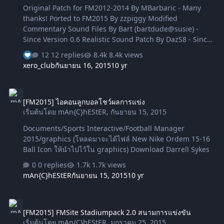
Original Patch for FM2012-2014 By MBarbaric - Many
thanks! Ported to FM2015 By zzpiggy Modified
Commentary Sound Files By Bart (bartdude@susie) -
Since Version 0.6 Realistic Sound Patch By DazS8 - Since
Version 0.6 Download 1) Backup Your Events & Sounds
12 replies
8.4k views
Files แบ็คอัพไฟล์เดิม กรณีอยากเปลี่ยนกลับ
xero_club
กันยายน 16, 2015
10 yr
\steam\steamapps\common\football manager
2015\data\events\ \steam\steamapps\common\football
[FM2015] ไอคอนลูกบอลโชว์ผลการแข่ง
manager 2015\data\sounds\ 2) Apply Patch ติดตั้งเสียง
[FM2015] ไอคอนลูกบอลโชว์ผลการแข่ง
\steam\steamapps\common\football manager 2015\
เริ่มต้นโดย
mAn{C}hEStER
,
กันยายน 15, 2015
That's all. No need to overwrite events XML file in
updates dir (\data\updates\update-1520\events\). 3)
Documents/Sports Interactive/Football Manager
Delete Events Files In Updates Directory ลบโฟล…
2015/graphics (โหลดมาจะได้ไฟล์ New Nike Ordem 15-16
Ball Icon ให้นำไปไว้ใน graphics) Download Darrell Sykes
0 replies
1.7k views
mAn{C}hEStER
กันยายน 15, 2015
10 yr
[FM2015] FMSite Stadiumpack 2.0 สนามการแข่งขัน
[FM2015] FMSite Stadiumpack 2.0 สนามการแข่งขัน
เริ่มต้นโดย
mAn{C}hEStER
,
มกราคม 25, 2015