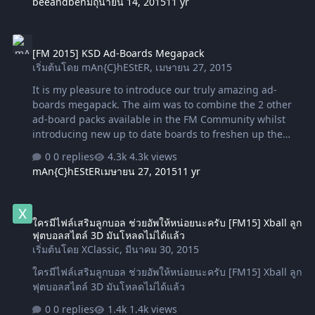
beeandben
มิถุนายน 14, 2015
11 yr
the first MEGAPACK for FlutSkin.This pack includes all
citypics made before May 1, 2015 (over 4000 citypics of
[FM 2015] KSD Ad-Boards Megapack
clubs belonging to 91 countries). We hope you enjoy it.
[FM 2015] KSD Ad-Boards Megapack
ขั้นตอนการติดตั้ง สร้างโฟลเดอร์ชื่อ citypics ขึ้นมา
เริ่มต้นโดย
mAn{C}hEStER
,
เมษายน 27, 2015
documents > sports interactive > football manager 2015
> graphics > pictures &…
It is my pleasure to introduce our truly amazing ad-
boards megapack. The aim was to combine the 2 other
ad-board packs available in the FM Community whilst
introducing new up to date boards to freshen up the
packs The whole config file has had a huge overhaul to
0 replies
4.3k views
make codes easier to find and edit. The 2 main packs by
mAn{C}hEStER
เมษายน 27, 2015
11 yr
Rab and Doc have now been combined so there are even
more clubs and comps than both those two packs offer.
ใครมีไฟล์เสริมลูกบอล ช่วยอัพให้หน่อยนะครับ [FM15] Xball ลูกฟุตบอลสไต
Big thanks to Kenneth Nielsen & Spanish Red for getting
ใครมีไฟล์เสริมลูกบอล ช่วยอัพให้หน่อยนะครับ [FM15] Xball ลูก
the ad boards started and for talking me into doing the
ฟุตบอลสไตล์ 3D มันโหลดไม่ได้แล้ว
config. Download ตัวอัพเดทให้โหลดตัวเต็มข้างบนก่อน แล้วจึง
เริ่มต้นโดย
XClassic
,
มีนาคม 30, 2015
นำตัวอัพเดทไปทับ Update 1 (20 MB) Update 2 (12 MB)
Update 3 (9…
ใครมีไฟล์เสริมลูกบอล ช่วยอัพให้หน่อยนะครับ [FM15] Xball ลูก
ฟุตบอลสไตล์ 3D มันโหลดไม่ได้แล้ว
0 replies
1.4k views