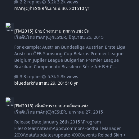
2 replies
3.2k views
mAn{C}hEStER
กันยายน 30, 2015
10 yr
[FM2015] ป้ายข้างสนาม ทุกการแข่งขัน
[FM2015] ป้ายข้างสนาม ทุกการแข่งขัน
เริ่มต้นโดย
mAn{C}hEStER
,
มิถุนายน 25, 2015
For example: Austrian Bundesliga Austrian Erste Liga
Austrian ÖFB-Samsung Cup Belarus Premier League
Belgium Jupiler League Bulgarian Premier League
Brazilian Campeonato Brasileiro Série A + B + C,
Campeonato Baiano, Campeonato Carioca, Campeonato
3 replies
5.3k views
Gaucho, Campeonato Mineiro, Campeonato do
bluedark
กันยายน 29, 2015
10 yr
Nordeste, Campeonato Paranese, Campeonato Paulista
Czech Synot Liga Denmark SAS Ligaen England
[FM2015] เพิ่มคำบรรยายเกมส์ตอนแข่ง
Premiership - Conference National, Conference North &
[FM2015] เพิ่มคำบรรยายเกมส์ตอนแข่ง
South England Cups - FA Cup, League Cup, FA
เริ่มต้นโดย
mAn{C}hEStER
,
มกราคม 27, 2015
Community Shield, Johnstones Paint Trophy Finland
Veikkausliiga France Ligue 1 + Ligue 2, Championnat de
Release Date January 26th 2015 \Program
France Amateur National (3.Liga), CFA A-D (4. Liga)
Files\Steam\SteamApps\common\Football Manager
France Trophée des Ch…
20XX\data\updates\update-XXXX\events Reload Skin >