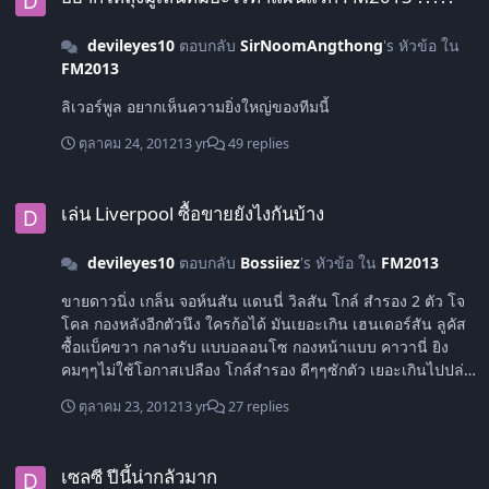
devileyes10
ตอบกลับ
SirNoomAngthong
's หัวข้อ ใน
FM2013
ลิเวอร์พูล อยากเห็นความยิ่งใหญ่ของทีมนี้
ตุลาคม 24, 2012
13 yr
49 replies
เล่น Liverpool ซื้อขายยังไงกันบ้าง
เล่น Liverpool ซื้อขายยังไงกันบ้าง
devileyes10
ตอบกลับ
Bossiiez
's หัวข้อ ใน
FM2013
ขายดาวนิ่ง เกล็น จอห์นสัน แดนนี่ วิลสัน โกล์ สำรอง 2 ตัว โจ
โคล กองหลังอีกตัวนึง ใครก้อได้ มันเยอะเกิน เฮนเดอร์สัน ลูคัส
ซื้อแบ็คขวา กลางรับ แบบอลอนโซ กองหน้าแบบ คาวานี่ ยิง
คมๆๆไม่ใช้โอกาสเปลือง โกล์สำรอง ดีๆๆซักตัว เยอะเกินไปปล่า
วหว่า
ตุลาคม 23, 2012
13 yr
27 replies
เซลซี ปีนี้น่ากลัวมาก
เซลซี ปีนี้น่ากลัวมาก