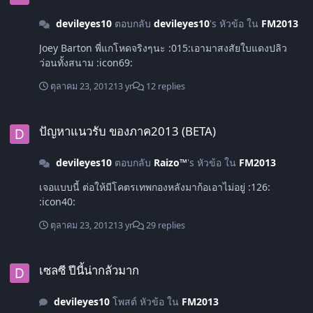
devileyes10
ตอบกลับ
devileyes10
's หัวข้อ ใน
FM2013
Joey Barton พี่แกโหดจริงๆนะ :015:เอามาสงสัยใบแดงปลิว
ว่อนทั้งสนาม :icon69:
ตุลาคม 23, 2012
13 yr
12 replies
ปัญหาแนวรับ ของภาค2013 (BETA)
ปัญหาแนวรับ ของภาค2013 (BETA)
devileyes10
ตอบกลับ
Raizo™
's หัวข้อ ใน
FM2013
เจอแบบนี้ ต่อให้มีโคตรเทพกองหลังมาก้อเอาไม่อยู่ :126:
:icon40:
ตุลาคม 23, 2012
13 yr
29 replies
เซลซี ปีนี้น่ากลัวมาก
เซลซี ปีนี้น่ากลัวมาก
devileyes10
โพสต์ หัวข้อ ใน
FM2013