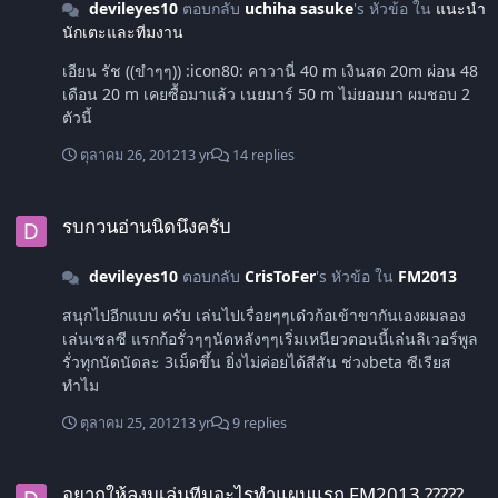
devileyes10
ตอบกลับ
uchiha sasuke
's หัวข้อ ใน
แนะนำ
นักเตะและทีมงาน
เอียน รัช ((ขำๆๆ)) :icon80: คาวานี่ 40 m เงินสด 20m ผ่อน 48
เดือน 20 m เคยซื้อมาแล้ว เนยมาร์ 50 m ไม่ยอมมา ผมชอบ 2
ตัวนี้
ตุลาคม 26, 2012
13 yr
14 replies
รบกวนอ่านนิดนึงครับ
รบกวนอ่านนิดนึงครับ
devileyes10
ตอบกลับ
CrisToFer
's หัวข้อ ใน
FM2013
สนุกไปอีกแบบ ครับ เล่นไปเรื่อยๆๆเด๋วก้อเข้าขากันเองผมลอง
เล่นเซลซี แรกก้อรั่วๆๆนัดหลังๆๆเริ่มเหนียวตอนนี้เล่นลิเวอร์พูล
รั่วทุกนัดนัดละ 3เม็ดขึ้น ยิ่งไม่ค่อยได้สีสัน ช่วงbeta ซีเรียส
ทำไม
ตุลาคม 25, 2012
13 yr
9 replies
อยากให้ลุงมูเล่นทีมอะไรทำแผนแรก FM2013 ?????
อยากให้ลุงมูเล่นทีมอะไรทำแผนแรก FM2013 ?????