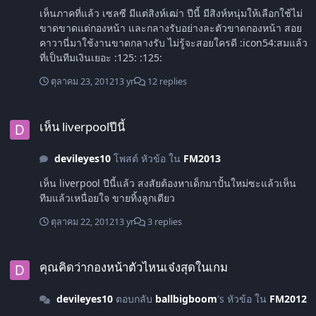
เห็นภาคที่แล้ว เซลซี มีแต่สิงห์เฒ่า ปีนี้ มีสิงห์หนุ่มให้เลือกใช้ไม่
ขาดขาดแต่กองหน้า และกลางรับอย่างละตัวขาดกองหน้า สอย
คาวานี่มาใช้งานขาดกลางรับ ไม่รู้จะสอยใครดี :icon54:สมแล้ว
ที่เป็นทีมเงินเยอะ :125: :125:
ตุลาคม 23, 2012
13 yr
12 replies
เห็น liverpoolปีนี้
เห็น liverpoolปีนี้
devileyes10
โพสต์ หัวข้อ ใน
FM2013
เห็น liverpool ปีนี้แล้ว สงสัยต้องหาเด็กมาปั้นใหม่ซะแล้วเห็น
ทีมแล้วเหนื่อยใจ ขายทิ้งลูกเดียว
ตุลาคม 22, 2012
13 yr
3 replies
คุณคิดว่ากองหน้าตัวไหนเจ๋งสุดในเกม
คุณคิดว่ากองหน้าตัวไหนเจ๋งสุดในเกม
devileyes10
ตอบกลับ
ballbigboom
's หัวข้อ ใน
FM2012