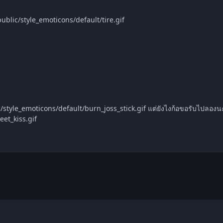
/board/public/style_emoticons/default/tire.gif
et_kiss.gif