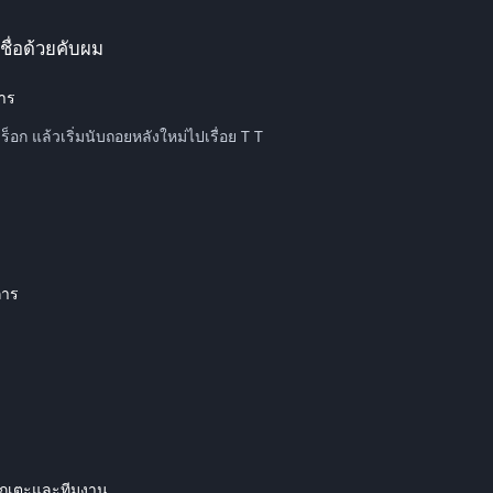
ชื่อด้วยคับผม
การ
โหลดยังๆไงอ่าครับ ผมงง พอโหลดเสร็จก็ขึ้นหน้า แรคนาร็อก แล้วเริ่มนับถอยหลังใหม่ไปเรื่อย T T
การ
กเตะและทีมงาน