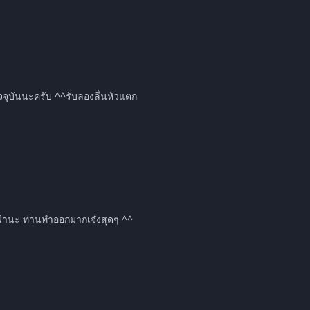
็นที่ ซอพแวร์ ณ ปัจจุบันนะครับ ^^รับลองลื่นหัวแตก
้านะ ท่านทำออกมากเจ๋งสุดๆ ^^