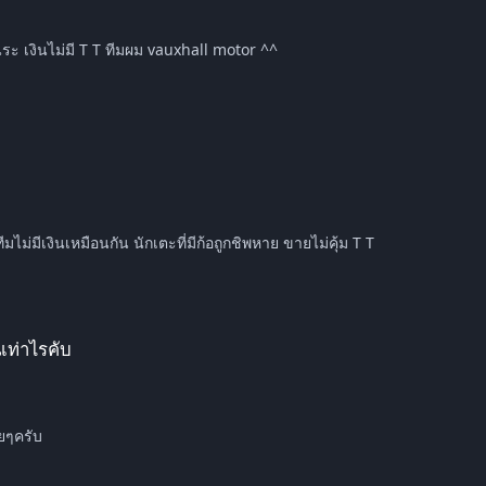
2020 ครับ ยังอยู่แชมเปี้ยนชิพ อยู่เลย กะลังจะตกมาลีกวันระ เงินไม่มี T T ทีมผม vauxhall motor ^^
ผมเล่น vauxhall 2020 ยังอยู แชมปเปี้ยนชิพอยู่เลยครับ ทีมไม่มีเงินเหมือนกัน นักเตะที่มีก้อถูกชิพหาย ขายไม่คุ้ม T T
เท่าไรคับ
ทิตละ 1 ฤดูกาล ^^เรื่อยๆครับ