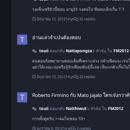
รอเซ็นฟรีตัวนี้ตอน อายุ35 รอต่อไป ทีมผมเล็กเกิ้น T T
มิถุนายน 15, 2012
14 yr
32 replies
อ่านแล่วจำเป่นต้องตอบ
อ่านแล่วจำเป่นต้องตอบ
touii
ตอบกลับ
Nattapongza
's หัวข้อ ใน
FM2012
คนตอบก้อพยายามตอบเต็มที่เพราะห่วง กลัวเพื่อนจะเร่นไม่ได้ ส่วนไอ้คนที่ถาม อย่าว่าแต่มาตอบสิ่งที่คนอื่นเค้าถราเลยว่าไม่ได้ตรงไหนยังไง แม้แต่คำขอบคุณมันยังไม่มีด้วยซ้ำ ผมคนนึงล่ะที่ชาตินี้ขอ
อย่าได้เจอะเจอหรือรู้จักเพื่อนพันธุ์นี้เลย
มิถุนายน 15, 2012
14 yr
32 replies
Roberto Firmino กับ Mato Jajalo ใครเจ๋งกว่าคับ ??
Roberto Firmino กับ Mato Jajalo ใครเจ๋งกว่าคั
touii
ตอบกลับ
Natthiwut
's หัวข้อ ใน
FM2012
กากทั้งคู่ครับ ><ผมไม่ชอบ 55+
มกราคม 9, 2012
14 yr
3 replies