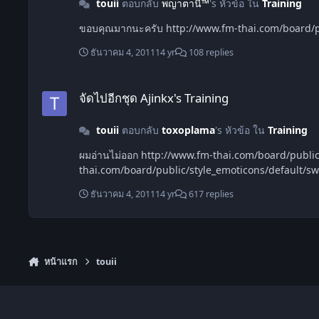
touii
ตอบกลับ
พญาตานี™
's หัวข้อ ใน
Training
ขอบคุณมากนะครับ http://www.fm-thai.com
ธันวาคม 4, 2011
14 yr
108 replies
จัดไปอีกชุด Ajinkx's Training
จัดไปอีกชุด Ajinkx's Training
touii
ตอบกลับ
toxoplama
's หัวข้อ ใน
Training
ผมอ่านไม่ออก http://www.fm-thai.com/board/public/style_emoticons/default/burn_joss_stick.gif แต่ยังไงก้อขอรับไปลองนะครับ อขบคุณที่แบ่งปันครับ http://www.fm-
thai.com/board/public/style_emoticons/default/swe
ธันวาคม 4, 2011
14 yr
617 replies
หน้าแรก
touii