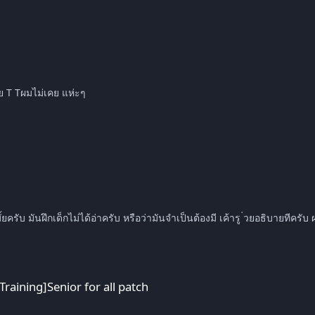
นมั้ย T Tผมไม่เคย แห่ะๆ
scout เยอะจังครับ T T 375] First Team Coach ไม่มีได้มั้ยครับ มันฝึกเด็กไม่ได้อ่าครับ หรือว่
r all patch
aining]Senior for all patch