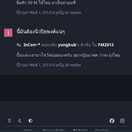
ยืมสัก 50 M ได้ไหม มาปั้นสวอนซี
กุมภาพันธ์ 1, 2012
14 yr
42 replies
นี้มันต้องนิวปิยพงค์แน่ๆ
นี้มันต้องนิวปิยพงค์แน่ๆ
InCon~*
ตอบกลับ
yungkub
's หัวข้อ ใน
FM2012
ปั้นและเอามาโชว์หน่อยนะครับ อยากรู้อนาคต ว่าจะรุ่งไหม
กุมภาพันธ์ 1, 2012
14 yr
28 replies
โหมดสว่าง
โหมดมืด
การตั้งค่าระบบ
f
i
a
n
ภาษา
Privacy Policy
ติดต่อเรา
Cookies