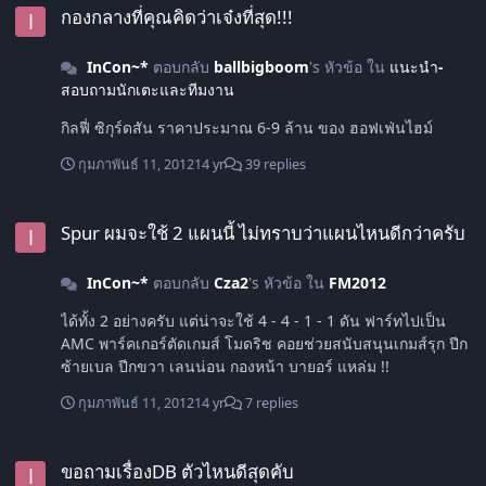
กองกลางที่คุณคิดว่าเจ๋งที่สุด!!!
InCon~*
ตอบกลับ
ballbigboom
's หัวข้อ ใน
แนะนำ-
สอบถามนักเตะและทีมงาน
กิลฟี่ ซิกุร์ดสัน ราคาประมาณ 6-9 ล้าน ของ ฮอฟเฟ่นไฮม์
กุมภาพันธ์ 11, 2012
14 yr
39 replies
Spur ผมจะใช้ 2 แผนนี้ ไม่ทราบว่าแผนไหนดีกว่าครับ
Spur ผมจะใช้ 2 แผนนี้ ไม่ทราบว่าแผนไหนดีกว่าครับ
InCon~*
ตอบกลับ
Cza2
's หัวข้อ ใน
FM2012
ได้ทั้ง 2 อย่างครับ แต่น่าจะใช้ 4 - 4 - 1 - 1 ดัน ฟาร์ทไปเป็น
AMC พาร์คเกอร์ตัดเกมส์ โมดริช คอยช่วยสนับสนุนเกมส์รุก ปีก
ซ้ายเบล ปีกขวา เลนน่อน กองหน้า บายอร์ แหล่ม !!
กุมภาพันธ์ 11, 2012
14 yr
7 replies
ขอถามเรื่องDB ตัวไหนดีสุดคับ
ขอถามเรื่องDB ตัวไหนดีสุดคับ