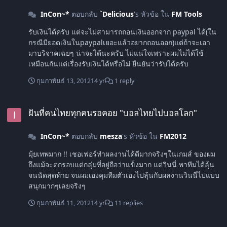
InCon~*
ตอบกลับ
`Delicious
's หัวข้อ ใน
FM Tools
รับเงินได้ครับ แต่จะไม่สามารถถอนเงินออกจาก paypal ได้(ใน
กรณีมียอดเงินในpaypalเยอะแล้วอยากถอนออก)แต่ถ้าจะเอา
มาบริจาคเฉยๆ น่าจะได้นะครับ ไม่แน่ใจเพราะผมไม่ได้ใช้
เหมือนกันแต่เรื่องรับเงินได้หรือไม่ ยืนยันว่ารับได้ครับ
กุมภาพันธ์ 13, 2012
14 yr
1 reply
ฝันที่คนไทยทุกคนรอคอย "บอลไทยไปบอลโลก"
ฝันที่คนไทยทุกคนรอคอย "บอลไทยไปบอลโลก"
InCon~*
ตอบกลับ
mesza
's หัวข้อ ใน
FM2012
มุ้ยเทพมาก !! เชอเฟอร์ทำผลงานได้ดีมากจริงๆในเกมส์ ของผม
ถึงแม้จะตกรอบแต่กลุ่มที่อยู่ถือว่าแข็งมาก แต่วินนี่ พาทีมได้ลุ้น
จนนัดสุดท้าย จนผมเองคุมทีมตัวเองไปลุ้นกับผลงานวินนี่ไปแบบ
สนุกมากๆเลยจริงๆ
กุมภาพันธ์ 11, 2012
14 yr
11 replies
กองกลางที่คุณคิดว่าเจ๋งที่สุด!!!