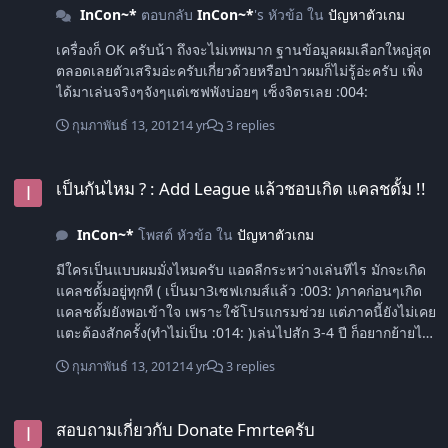
InCon~*
ตอบกลับ
InCon~*
's หัวข้อ ใน
ปัญหาตัวเกม
เครื่องก็ OK ครับน้า ถึงจะไม่เทพมาก ฐานข้อมูลผมเลือกใหญ่สุด
ตลอดเลยตัวเสริมอ่ะครับเกี่ยวด้วยหรือป่าวผมก็ไม่รู้อ่ะครับ เพิ่ง
ได้มาเล่นจริงๆจังๆแต่เซฟพังบ่อยๆ เซ็งจิตรเลย :004:
กุมภาพันธ์ 13, 2012
14 yr
3 replies
เป็นกันไหม ? : Add League แล้วชอบเกิด แคลชดั้ม !!
เป็นกันไหม ? : Add League แล้วชอบเกิด แคลชดั้ม !!
InCon~*
โพสต์ หัวข้อ ใน
ปัญหาตัวเกม
มีใครเป็นแบบผมมั่งไหมครับ แอดลีกระหว่างเล่นทีไร มักจะเกิด
แคลชดั้มอยู่ทุกที ( เป็นมา3เซฟเกมส์แล้ว :003: )ภาคก่อนๆเกิด
แคลชดั้มยังพอเข้าใจ เพราะใช้โปรแกรมช่วย แต่ภาคนี้ยังไม่เคย
แตะต้องสักครั้ง(ทำไม่เป็น :014: )เล่นไปสัก 3-4 ปี ก็อยากย้ายไป
เล่นลีกอื่นแต่พอ แอดลีกทีไร เกิดแคลชดั้มเซฟพังทุกทีเลย มีใคร
กุมภาพันธ์ 13, 2012
14 yr
3 replies
เจอปัญหาแบบนี้มั่งไหมครับ ?
สอบถามเกี่ยวกับ Donate Fmrteครับ
สอบถามเกี่ยวกับ Donate Fmrteครับ