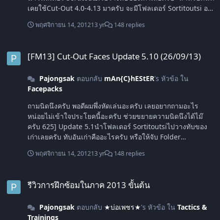
เคยใช้Cut-Out 4.0-4.13 มาครับ จะมีโฟลเดอร์ Sortitoutsi อยู่
แล้วให้นำไปทับของเดิมครับ เข้าใจแล้วครับ ขอบคุณมากๆเลย
พฤศจิกายน 14, 2012
13 yr
148 replies
ครับ สอบถามอีกซักนิดนะครับ ผมต้องเปลี่ยนชื่อ Folder เป็น
Players ไม๊ครับ
[FM13] Cut-Out Faces Update 5.10 (26/09/13)
[FM13] Cut-Out Faces Update 5.10 (26/09/13)
Pajongsak
ตอบกลับ
mAn{C}hEStER
's หัวข้อ ใน
Facepacks
ถามนิดนึงครับ พอดีผมพึ่งหัดเล่นอะครับ เลยอยากถามอะไร
หน่อยไม่เข้าใจประโยคนี้อะครับ ช่วยขยายความนิดนึงได้ไม๊
ครับ 625] Update 5.1นำโฟลเดอร์ Sortitoutsiไปวางทับของ
เก่าเลยครับ ทับอันเก่าคืออะไรครับ หรือให้จับ Folder
Sirtitoutsi ที่อยู่ในซิบโยนเข้าไปใน FolderMegapack 5.0 เลย
พฤศจิกายน 14, 2012
13 yr
148 replies
หรอครับ ช่วยอธิบายนิดนึงนะครับ ขอบคุณครับ
รีวิวการฝึกซ้อมในภาค 2013 ขั้นต้น
รีวิวการฝึกซ้อมในภาค 2013 ขั้นต้น
Pajongsak
ตอบกลับ
★บ่อเพชร★
's หัวข้อ ใน
Tactics &
Trainings