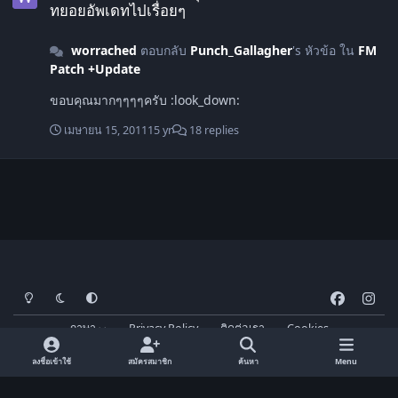
ทยอยอัพเดทไปเรื่อยๆ
worrached
ตอบกลับ
Punch_Gallagher
's หัวข้อ ใน
FM
Patch +Update
ขอบคุณมากๆๆๆๆครับ :look_down:
เมษายน 15, 2011
15 yr
18 replies
โหมดสว่าง
โหมดมืด
การตั้งค่าระบบ
f
i
a
n
ภาษา
Privacy Policy
ติดต่อเรา
Cookies
c
s
FM-Thai.com
Powered by
Invision Community
e
t
ลงชื่อเข้าใช้
สมัครสมาชิก
ค้นหา
Menu
b
a