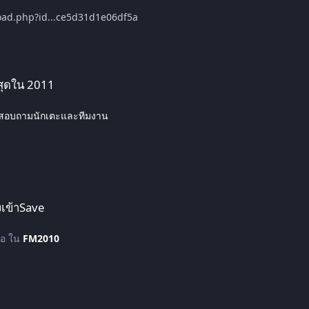
m/download.php?id...ce5d31d1e06df5a
่สุดใน 2011
สอบถามนักเตะและทีมงาน
งเข้าSave
ข้อ ใน
FM2010