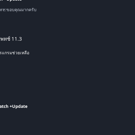
dore:ขอบคุณมากครับ
แพทช์ 11.3
รแกรม​ช่วย​เหลือ
atch +Update