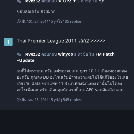
Tevez32
ตอบกลับ
★ OPZ ★
's หัวข้อ ใน
ชุด
ขอบคุณครับ สวยมาก
มีนาคม 27, 2011
15 yr
135 replies
Thai Premier League 2011 เลก2 >>>>>
Thai Premier League 2011 เลก2 >>>>>
Tevez32
ตอบกลับ
winyoo
's หัวข้อ ใน
FM Patch
+Update
ผมก็ไม่ทราบนะครับ แต่ของผมเล่น กุภา 10 11 เมืองทองตลอด
อะครับ คุณลง DB อะไรเสริมป่าวเพราะผมไม่ได้แก้ไขอะไรเลย
เกี่ยวกับ data ของแพท 11.3 แก้เพียงนักแตะเท่านั้นไม่ได้ลง
อะไรเพิ่มเลยครับ เลือกคุมนัดแรกก็เตะ AFC รอบคัดเลือกเลย
ครับ พอลองเมืองทอง ไม่ได้เตะ AFC รอบไหนเลยครับรู้แล้วครับ
มีนาคม 25, 2011
15 yr
545 replies
พอลองเล่นกุมภา 2010 จะไม่ได้ไปเตะ เป็นเมืองทองที่ได้ไปแทน