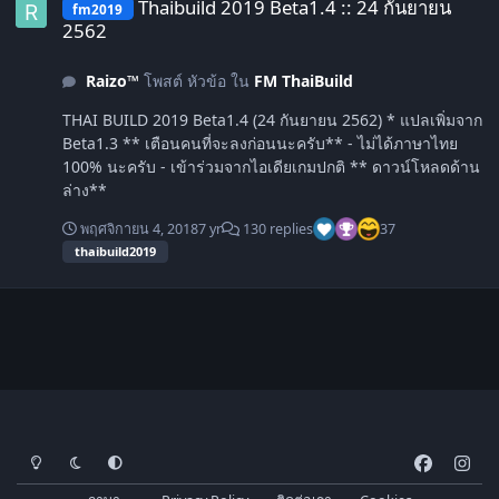
Thaibuild 2019 Beta1.4 :: 24 กันยายน
fm2019
2562
Raizo™
โพสต์ หัวข้อ ใน
FM ThaiBuild
THAI BUILD 2019 Beta1.4 (24 กันยายน 2562) * แปลเพิ่มจาก
Beta1.3 ** เตือนคนที่จะลงก่อนนะครับ** - ไม่ได้ภาษาไทย
100% นะครับ - เข้าร่วมจากไอเดียเกมปกติ ** ดาวน์โหลดด้าน
ล่าง**
พฤศจิกายน 4, 2018
7 yr
130 replies
37
thaibuild2019
โหมดสว่าง
โหมดมืด
การตั้งค่าระบบ
f
i
a
n