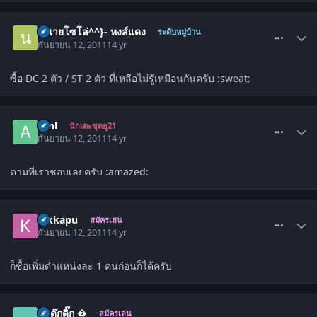
comment_1347924
-{นายโซโล่^^}- หงส์แดง
ระดับหมู่บ้าน
กันยายน 12, 2011
14 yr
ซื้อ DC 2 ตัว / ST 2 ตัว ที่เหลือไม่รู้เหมือนกันครับ :sweat:
comment_1347931
asnl
นักเตะชุดยู21
กันยายน 12, 2011
14 yr
ตามที่เราชอบเลยครับ :amazed:
comment_1347937
kikkapu
สมัครเล่น
กันยายน 12, 2011
14 yr
ก็ซื้อเพิ่มต่ำแหน่งละ 1 คนก่อนก็ได้ครับ
comment_1348319
� ดุ๊กดิ๊ก �
สมัครเล่น