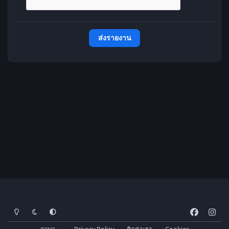
ส่งรายงาน
โหมดสว่าง
โหมดมืด
การตั้งค่าระบบ
f
i
a
n