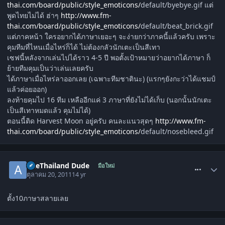
thai.com/board/public/style_emoticons/
default/byebye.gif แต่
พูดไทยไม่ได้ ฮ่าๆ
http://www.fm-
thai.com/board/public/style_emoticons/
default/beat_brick.gif
แต่ภาคหน้า ใครอยากได้ภาษาเยอะๆ จะง่ายกว่าภาคนี้แล้วครับ เพราะ
คุมทีมที่ไหนเมื่อไหร่ก็ได้ ไม่ต้องกลัวนักเตะเป็นสีเทา
เซฟนี้หลังจากเล่นไปได้ราว 4-5 ปี พอตั้งเป้าหมายว่าอยากได้ภาษา ก็
ย้ายทีมคุมเป็นว่าเล่นเลยครับ
ได้ภาษาเมื่อไหร่ลาออกเลย (เฉพาะทีมชาตินะ) (แรกๆยังกะว่าได้แชมป์
แล้วค่อยออก)
ลงท้ายคุมไป 16 ทีม เหลืออีกแค่ 3 ภาษาที่ยังไม่ได้เก็บ (นอกนั้นนักเตะ
เป็นสีเทาหมดแล้ว คุมไม่ได้)
ตอนนี้ติด Harvest Moon อยู่ครับ คนละแนวสุดๆ
http://www.fm-
thai.com/board/public/style_emoticons/
default/nosebleed.gif
comment_1363856
AxeThailand Dude
มือใหม่
ตุลาคม 20, 2011
14 yr
ตั้ง10ภาษาสลายเลย
comment_1363882