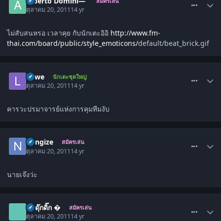
Alberto Domini—`
สมัครเล่น
ตุลาคม 20, 2011
14 yr
ไม่สับสนหรอ เวลาคุย กับนักเตะอิอิ
http://www.fm-
thai.com/board/public/style_emoticons/
default/beat_brick.gif
comment_1363683
Lowe
นักเตะชุดใหญ่
ตุลาคม 20, 2011
14 yr
คารวะปรมาจารย์แห่งการคุมทีมงับ
comment_1363684
nongize
สมัครเล่น
ตุลาคม 20, 2011
14 yr
นายเจ๊งว่ะ
comment_1363688
� ดุ๊กดิ๊ก �
สมัครเล่น
ตุลาคม 20, 2011
14 yr