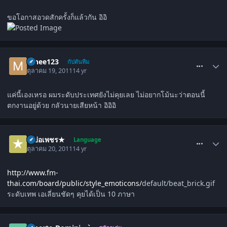
ขอโอกาสอวดสักครั้งก็แล้วกัน อิอิ
comment_1363670
mhee123
กัปตันทีม
ตุลาคม 19, 2011
14 yr
แค่นี้เองเหรอ ผมระดับประเทศยังไม่คุยเลย ไม่อยากโม้นะว่าตอนนี้
ตกงานอยู่ด้วย กลัวนายเสียหน้า อิอิอิ
comment_1363679
★บ่อเพชร★
Language
ตุลาคม 20, 2011
14 yr
http://www.fm-
thai.com/board/public/style_emoticons/
default/beat_brick.gif
ระดับเทพ เอเลี่ยนชัดๆ คุยได้เป็น 10 ภาษา
comment_1363681