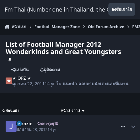
ข้ามไปยังเนื้อหา
Fm-Thai (Number one in Thailand, the Only Website
ลงชื่อเข้าใช้
หน้าแรก
Football Manager Zone
Old Forum Archive
FM2
List of Football Manager 2012
Wonderkinds and Great Youngsters
แบ่งปัน
ผู้ติดตาม
★ OPZ ★
ตุลาคม 22, 2011
14 yr
ใน
แนะนำ-สอบถามนักเตะและทีมงาน
ก่อนหน้า
หน้า 3 จาก 3
comment_1439120
Janozic
นักเตะชุดยู18
มิถุนายน 23, 2012
14 yr