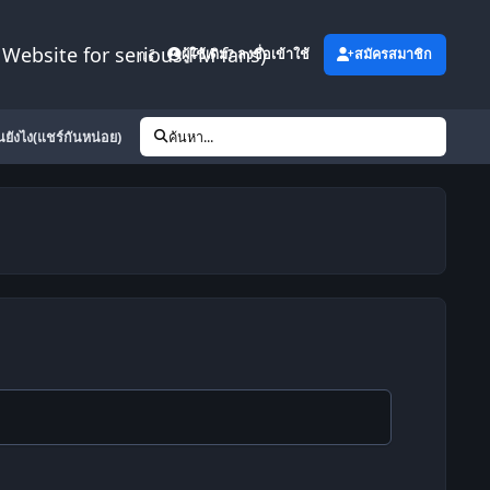
Website for serious FM fans)
เพิ่มเติม
ผู้ใช้เดิม? ลงชื่อเข้าใช้
สมัครสมาชิก
้นยังไง(แชร์กันหน่อย)
ค้นหา...