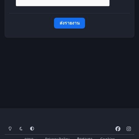
ส่งรายงาน
โหมดสว่าง
โหมดมืด
การตั้งค่าระบบ
f
i
a
n