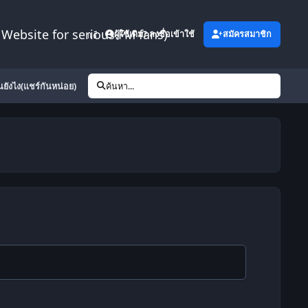
Website for serious FM fans)
เพิ่มเติม
ผู้ใช้เดิม? ลงชื่อเข้าใช้
สมัครสมาชิก
้นยังไง(แชร์กันหน่อย)
ค้นหา...