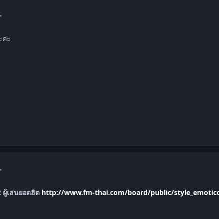
mment_1366028
ะค่ะ
mment_1366030
ู้เล่นยอดฮิต
http://www.fm-thai.com/board/public/style_emotic