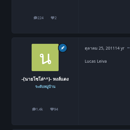
224
2
โพสต์
ชื่อเสียง
co
ตุลาคม 25, 2011
14 yr
Lucas Leiva
-{นายโซโล่^^}- หงส์แดง
ระดับหมู่บ้าน
1.4k
94
โพสต์
ชื่อเสียง