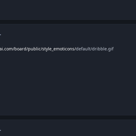
mment_1365950
ai.com/board/public/style_emoticons/
default/dribble.gif
mment_1366002