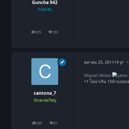
Guncha 942
กัปตันทีม
525
253
โพสต์
ชื่อเสียง
co
ตุลาคม 25, 2011
14 yr
Miguel Veloso
+1 ไม่น่าเกิน 15ล้านปอนด
cantona_7
นักเตะชุดใหญ่
285
41
โพสต์
ชื่อเสียง