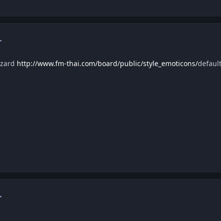
mment_1366331
azard
http://www.fm-thai.com/board/public/style_emoticons/
defaul
mment_1366334