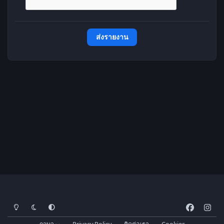
ส่งรายงาน
โหมดสว่าง
โหมดมืด
การตั้งค่าระบบ
f
i
a
n