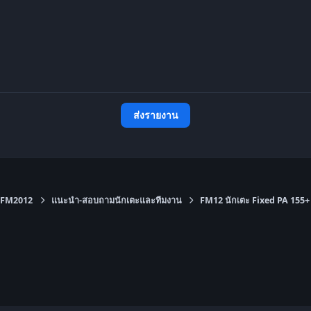
ส่งรายงาน
FM2012
แนะนำ-สอบถามนักเตะและทีมงาน
FM12 นักเตะ Fixed PA 155+ /