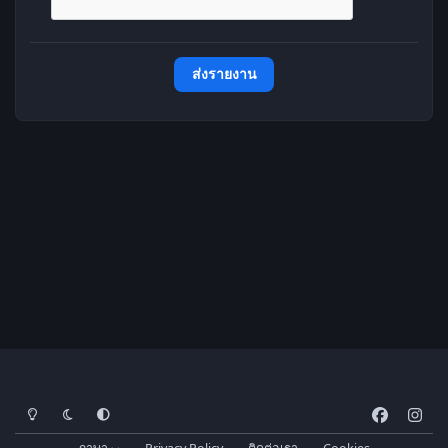
ส่งรายงาน
โหมดสว่าง
โหมดมืด
การตั้งค่าระบบ
f
i
a
n