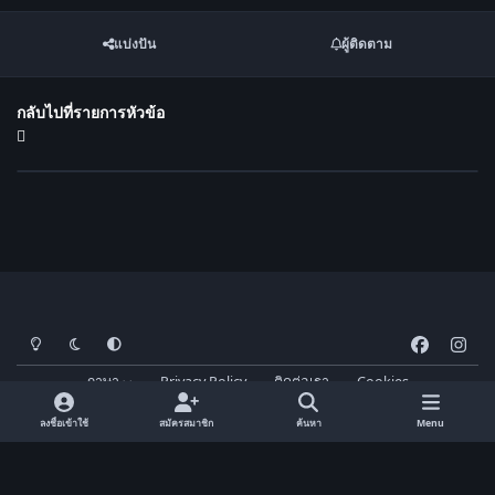
แบ่งปัน
ผู้ติดตาม
กลับไปที่รายการหัวข้อ
โหมดสว่าง
โหมดมืด
การตั้งค่าระบบ
f
i
a
n
ภาษา
Privacy Policy
ติดต่อเรา
Cookies
c
s
FM-Thai.com
Powered by
Invision Community
e
t
ลงชื่อเข้าใช้
สมัครสมาชิก
ค้นหา
Menu
b
a
o
g