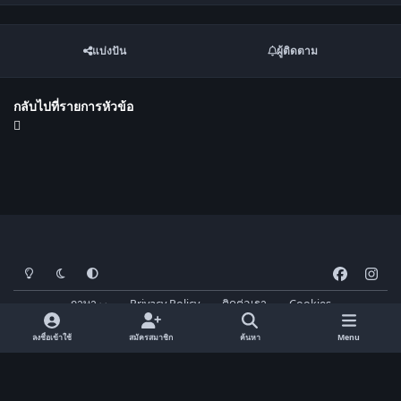
แบ่งปัน
ผู้ติดตาม
กลับไปที่รายการหัวข้อ
โหมดสว่าง
โหมดมืด
การตั้งค่าระบบ
f
i
a
n
ภาษา
Privacy Policy
ติดต่อเรา
Cookies
c
s
FM-Thai.com
Powered by
Invision Community
e
t
ลงชื่อเข้าใช้
สมัครสมาชิก
ค้นหา
Menu
b
a
o
g
o
r