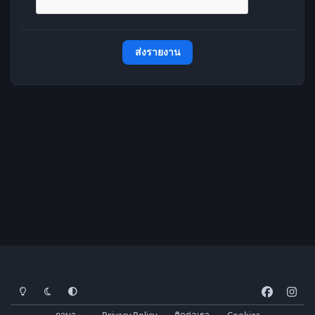
ส่งรายงาน
โหมดสว่าง
โหมดมืด
การตั้งค่าระบบ
f
i
a
n