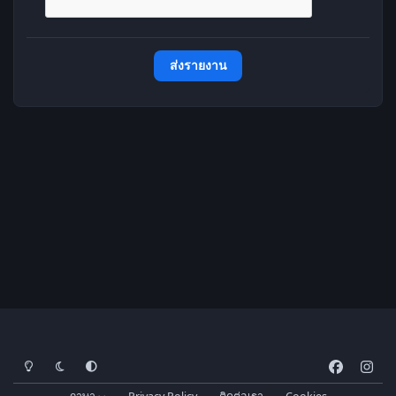
ส่งรายงาน
โหมดสว่าง
โหมดมืด
การตั้งค่าระบบ
f
i
a
n