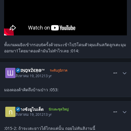
ทั้งเกมผมยิงเข้ากรอบ6ครั้งด้วยนะเข้าไป5โดนตัวคุมเส้นสกัดลูกเตะมุม
ออกมา1โดยมาดองด้ามันไม่ทำไรเลย :014:
comment_1446808
ШἹŅḎҰŽЄŖӨ™
ระดับภูมิภาค
สิงหาคม 19, 2012
13 yr
มองดองด้าคิดถึงบ้านป่าว :053:
comment_1446812
กว่างซ้งยูไนเต็ด
นักเตะชุดใหญ่
สิงหาคม 19, 2012
13 yr
:015-2: ถ้าจะเตะยาวได้ไกลแค่นั้น ถอยไม่ทันสิงานนี้