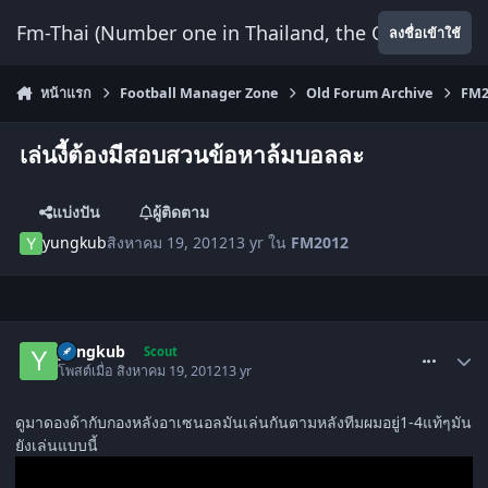
ข้ามไปยังเนื้อหา
Fm-Thai (Number one in Thailand, the Only Website
ลงชื่อเข้าใช้
หน้าแรก
Football Manager Zone
Old Forum Archive
FM2
เล่นงี้ต้องมีสอบสวนข้อหาล้มบอลละ
แบ่งปัน
ผู้ติดตาม
yungkub
สิงหาคม 19, 2012
13 yr
ใน
FM2012
comment_1446806
yungkub
Scout
โพสต์เมื่อ
สิงหาคม 19, 2012
13 yr
ดูมาดองด้ากับกองหลังอาเซนอลมันเล่นกันตามหลังทีมผมอยู่1-4แท้ๆมัน
ยังเล่นแบบนี้