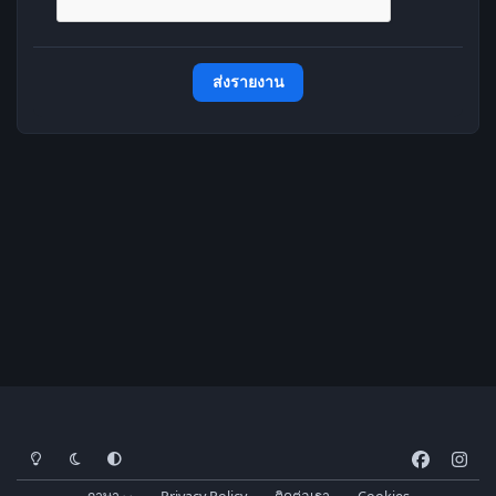
ส่งรายงาน
โหมดสว่าง
โหมดมืด
การตั้งค่าระบบ
f
i
a
n