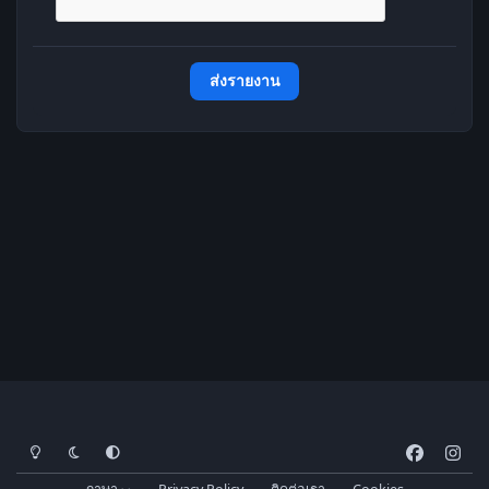
ส่งรายงาน
โหมดสว่าง
โหมดมืด
การตั้งค่าระบบ
f
i
a
n