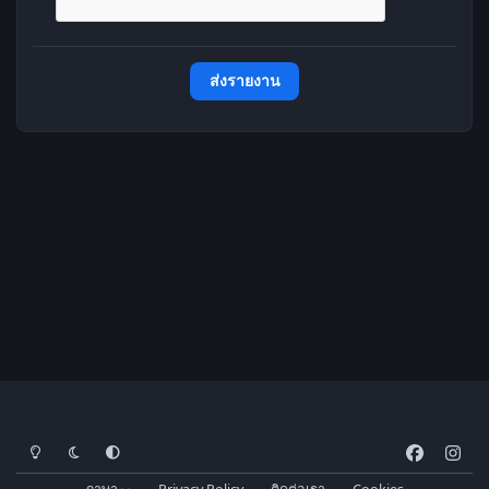
ส่งรายงาน
โหมดสว่าง
โหมดมืด
การตั้งค่าระบบ
f
i
a
n