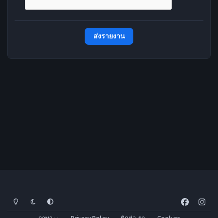
ส่งรายงาน
โหมดสว่าง
โหมดมืด
การตั้งค่าระบบ
f
i
a
n