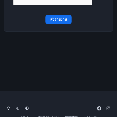
ส่งรายงาน
โหมดสว่าง
โหมดมืด
การตั้งค่าระบบ
f
i
a
n