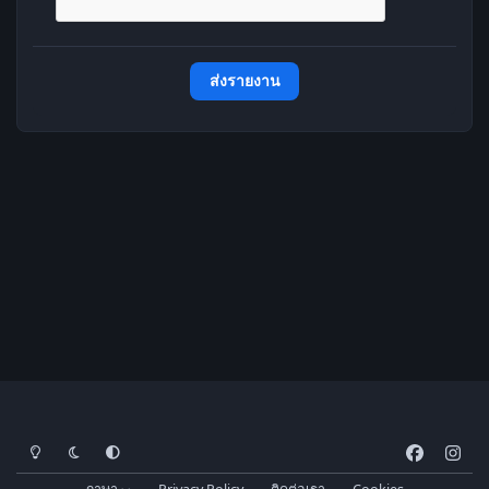
ส่งรายงาน
โหมดสว่าง
โหมดมืด
การตั้งค่าระบบ
f
i
a
n