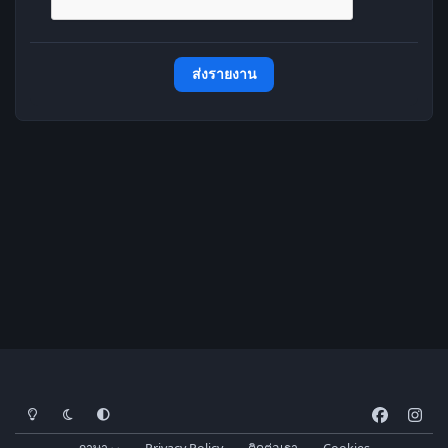
ส่งรายงาน
โหมดสว่าง
โหมดมืด
การตั้งค่าระบบ
f
i
a
n