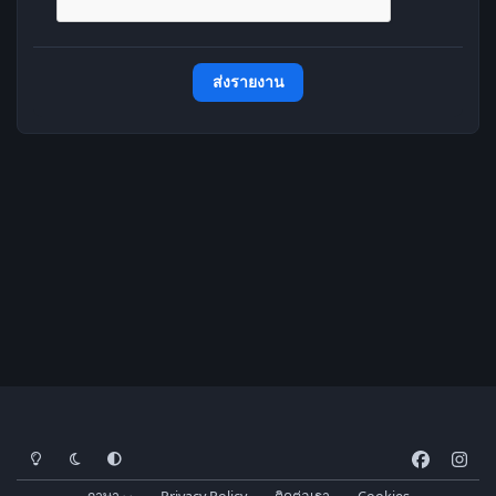
ส่งรายงาน
โหมดสว่าง
โหมดมืด
การตั้งค่าระบบ
f
i
a
n