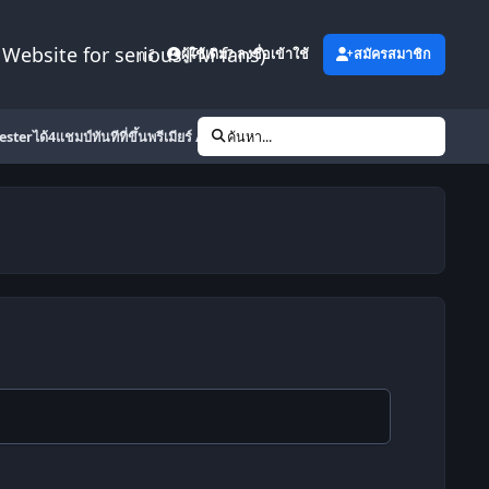
Website for serious FM fans)
เพิ่มเติม
ผู้ใช้เดิม? ลงชื่อเข้าใช้
สมัครสมาชิก
esterได้4แชมป์ทันทีที่ขึ้นพรีเมียร์ // 4-2-3-1 TIKI TAKA The Phenomenon(Rene
ค้นหา...