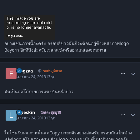
อย่างเช่นภาพนี้อ่ะครับ กรอบสีขาวมันก็จะซ้อนอยู่ข้างหลังภาพlogo
Bayern อีกทีนึงอ่ะครับเวลาแข่งหรืออ่านกล่องจดหมาย
comment_1484794
frogzaa
ระดับภูมิภาค
เมษายน 24, 2013
13 yr
มันเป็นดลโก้รายการแข่งขันหรือป่าว
comment_1484797
lopeskin
นักเตะชุดยู18
เมษายน 24, 2013
13 yr
ไม่ใช่ครับผม ภาพนั้นแค่Copy มายกตัวอย่างอ่ะครับ กรอบมันเป็นข้าง
หลังlogo สโมสรอ่ะครับ ส่วนlogo การแข่งขันขึ้นปกติทุกอย่างครับ