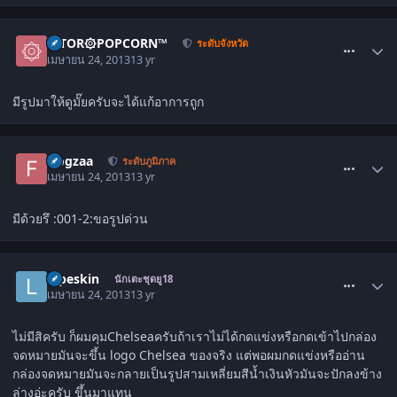
comment_1484791
۞TOR۞POPCORN™
ระดับจังหวัด
เมษายน 24, 2013
13 yr
มีรูปมาให้ดูมั๊ยครับจะได้แก้อาการถูก
comment_1484792
frogzaa
ระดับภูมิภาค
เมษายน 24, 2013
13 yr
มีด้วยรึ :001-2:ขอรูปด่วน
comment_1484793
lopeskin
นักเตะชุดยู18
เมษายน 24, 2013
13 yr
ไม่มีสิครับ ก็ผมคุมChelseaครับถ้าเราไม่ได้กดแข่งหรือกดเข้าไปกล่อง
จดหมายมันจะขึ้น logo Chelsea ของจริง แต่พอผมกดแข่งหรืออ่าน
กล่องจดหมายมันจะกลายเป็นรูปสามเหลี่ยมสีน้ำเงินหัวมันจะปักลงข้าง
ล่างอ่ะครับ ขึ้นมาแทน