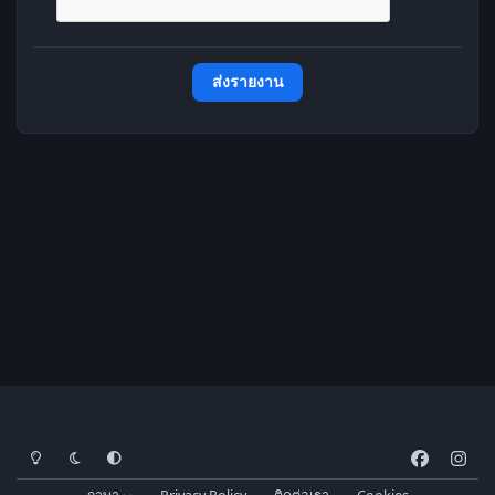
ส่งรายงาน
โหมดสว่าง
โหมดมืด
การตั้งค่าระบบ
f
i
a
n