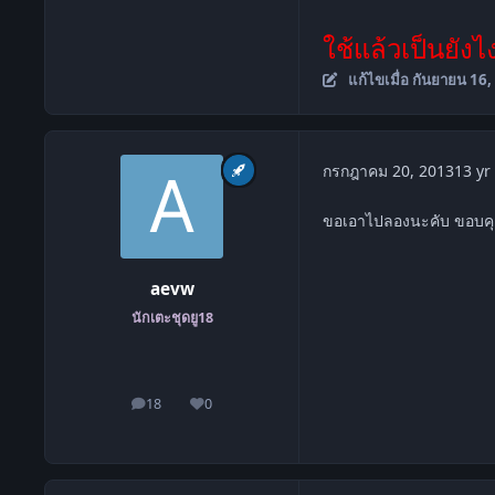
ใช้แล้วเป็นยัง
แก้ไขเมื่อ
กันยายน 16,
กรกฎาคม 20, 2013
13 yr
ขอเอาไปลองนะคับ ขอบค
aevw
นักเตะชุดยู18
18
0
โพสต์
ชื่อเสียง