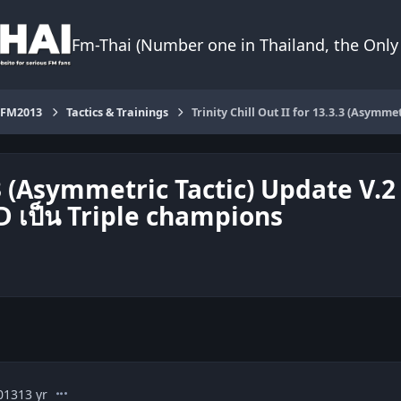
Fm-Thai (Number one in Thailand, the Only 
FM2013
Tactics & Trainings
Trinity Chill Out II for 13.3.3 (Asymm
.3 (Asymmetric Tactic) Update V.2 
 เป็น Triple champions
comment_1489062
013
13 yr