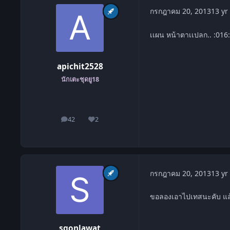
กรกฎาคม 20, 2013
13 yr
เเผน หน้าตาเเปลก.. :016: 
apichit2528
นักเตะชุดยู18
42
2
โพสต์
ชื่อเสียง
กรกฎาคม 20, 2013
13 yr
ขอลองเอาไปเทสนะคับ แล้
sgonlawat