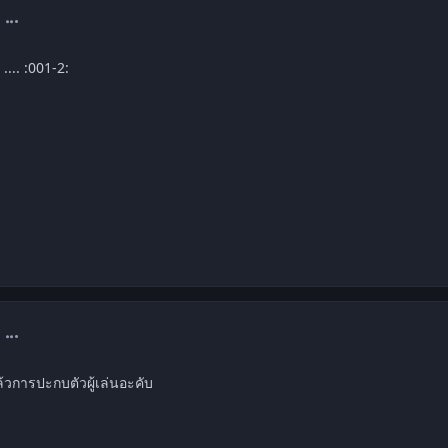
comment_1489076
.... :001-2:
comment_1489077
วการปะกบตัวผู้เล่นอะคับ