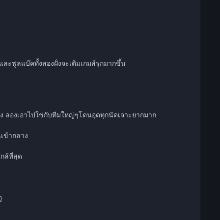
ละฟูลแบ๊คทั้งสองฝั่งจะเติมเกมส์รุกมากขึ้น
ลัง ลองเอาไปใช่กับทีมใหญ่ๆโดนอุดทุกนัดเจาะยากมาก
ยนเข้ากลาง
ล้ที่สุด
ู