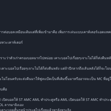
รต่อบอลเหมือนเดิมแต่ที่เพิ่มเข้ามาคือ เพิ่มการเล่นแบบเคาท์เตอร์แอดแทคแ
งหวะเคาท์เตอร์
เพราะว่าตัวเก่าครองบอลมากไปหน่อย เคาะบอลไปเรื่อยๆเจาะไม่ได้ก็ส่งคืนห
 เคาะบอลไปเรื่อยๆเจาะไม่ได้ก็ส่งคืนหลัง แต่ถ้าปีกลากถึงเส้นหลังได้ก็จะโ
จะไม่โยนครับจะส่งคืนมาให้ฟูลแบ๊คเป็นที่เติมขึ้นมาหรืออาจจะเป็น MC ที่อยู่ใก
บบคือ
R เปิดบอลให้ ST AMC AML ทำประตูหรือ AML เปิดบอลให้ ST AMC ทำประต
L ลากมายิงเอง
าะบอลสั้นๆหน้าประตูไปเรื่อยแล้วหาจังหวะยิง