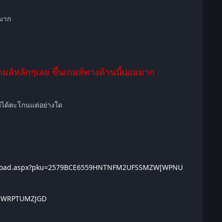
กมาก
เกมส์หลักๆเลย ขึ้นเกมส์ทางด้านนี้บ่อยมาก
่ได้ตะโกนแต่อย่างใด
wnload.aspx?pku=2579BCE6559HNTNFM2UFSSMZW[WPNU
HRWRPTUMZJGD