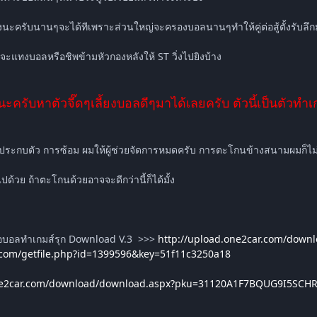
นะครับนานๆจะได้ทีเพราะส่วนใหญ่จะครองบอลนานๆทำให้คู่ต่อสู้ตั้งรับลึ
จะแทงบอลหรือชิพข้ามหัวกองหลังให้ ST วิ่งไปยิงบ้าง
นะครับหาตัวจี๊ดๆเลี้ยงบอลดีๆมาได้เลยครับ ตัวนี้เป็นตัวทำ
ารประกบตัว การซ้อม ผมให้ผู้ช่วยจัดการหมดครับ การตะโกนข้างสนามผมก็ไม
ด้วย ถ้าตะโกนด้วยอาจจะดีกว่านี้ก็ได้มั้ง
่อบอลทำเกมส์รุก Download V.3 >>>
http://upload.one2car.com/do
.com/getfile.php?id=1399596&key=51f11c3250a18
one2car.com/download/download.aspx?pku=31120A1F7BQUG9I5SC