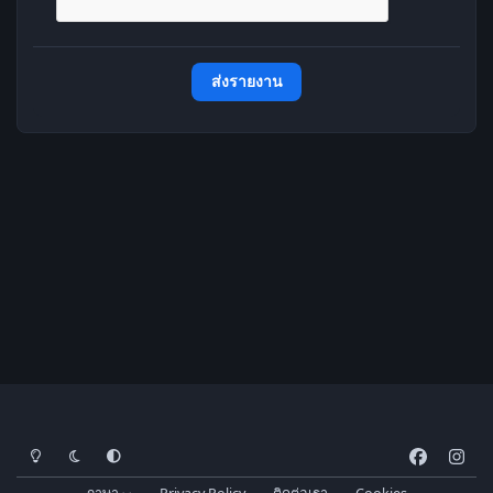
ส่งรายงาน
โหมดสว่าง
โหมดมืด
การตั้งค่าระบบ
f
i
a
n