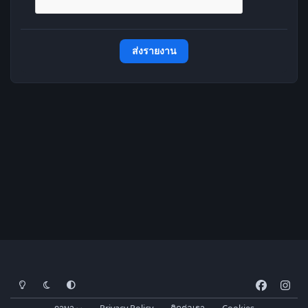
ส่งรายงาน
โหมดสว่าง
โหมดมืด
การตั้งค่าระบบ
f
i
a
n