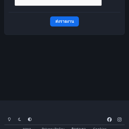
ส่งรายงาน
โหมดสว่าง
โหมดมืด
การตั้งค่าระบบ
f
i
a
n