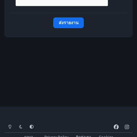
ส่งรายงาน
โหมดสว่าง
โหมดมืด
การตั้งค่าระบบ
f
i
a
n