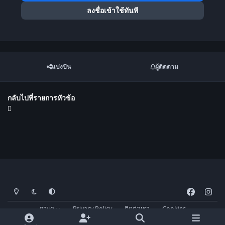
ลงชื่อเข้าใช้ทันที
แบ่งปัน
ผู้ติดตาม
กลับไปที่รายการหัวข้อ
โหมดสว่าง
โหมดมืด
การตั้งค่าระบบ
f
i
a
n
ภาษา
Privacy Policy
ติดต่อเรา
Cookies
c
s
FM-Thai.com
Powered by
Invision Community