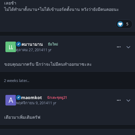
เลยช้า
ไม่ได้ทำมาตั้งนาน+ไม่ได้เข้าบอร์ดตั้งนาน หวังว่ายังมีคนคอยนะ
5
comment_1505936
แมคมานามาน
มือใหม่
ตุลาคม 27, 2014
11 yr
ขอบคุณมากครับ นึกว่าจะไม่มีคนทำออกมาซะละ
2 weeks later...
comment_1506502
aomaomkot
นักเตะชุดยู21
พฤศจิกายน 9, 2014
11 yr
เดียวมาเพิ่มเติมครัฟ
comment_1506503