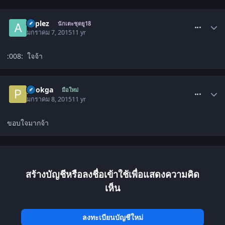
comment_1509862
applez
นักเตะชุดยู18
มกราคม 7, 2015
11 yr
:008: ใจจ้า
comment_1509905
pookga
มือใหม่
มกราคม 8, 2015
11 yr
ขอบใจมากจ้า
สร้างบัญชีหรือลงชื่อเข้าใช้เพื่อแสดงความคิด
เห็น
ลงทะเบียนบัญชีใหม่