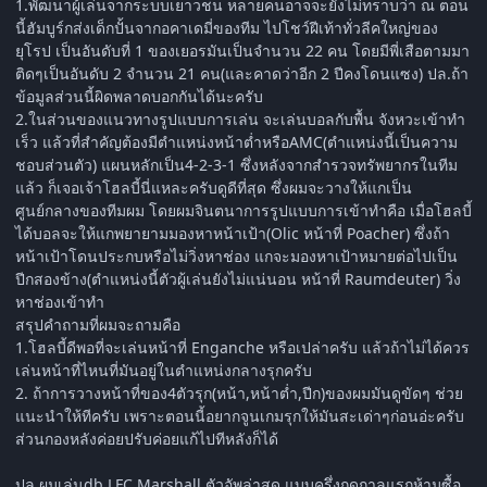
1.พัฒนาผู้เล่นจากระบบเยาวชน หลายคนอาจจะยังไม่ทราบว่า ณ ตอน
นี้ฮัมบูร์กส่งเด็กปั้นจากอคาเดมี่ของทีม ไปโชว์ฝีเท้าทั่วลีคใหญ่ของ
ยุโรป เป็นอันดับที่ 1 ของเยอรมันเป็นจำนวน 22 คน โดยมีพี่เสือตามมา
ติดๆเป็นอันดับ 2 จำนวน 21 คน(และคาดว่าอีก 2 ปีคงโดนแซง) ปล.ถ้า
ข้อมูลส่วนนี้ผิดพลาดบอกกันได้นะครับ
2.ในส่วนของแนวทางรูปแบบการเล่น จะเล่นบอลกับพื้น จังหวะเข้าทำ
เร็ว แล้วที่สำคัญต้องมีตำแหน่งหน้าต่ำหรือAMC(ตำแหน่งนี้เป็นความ
ชอบส่วนตัว) แผนหลักเป็น4-2-3-1 ซึ่งหลังจากสำรวจทรัพยากรในทีม
แล้ว ก็เจอเจ้าโฮลบี้นี่แหละครับดูดีที่สุด ซึ่งผมจะวางให้แกเป็น
ศูนย์กลางของทีมผม โดยผมจินตนาการรูปแบบการเข้าทำคือ เมื่อโฮลบี้
ได้บอลจะให้แกพยายามมองหาหน้าเป้า(Olic หน้าที่ Poacher) ซึ่งถ้า
หน้าเป้าโดนประกบหรือไม่วิ่งหาช่อง แกจะมองหาเป้าหมายต่อไปเป็น
ปีกสองข้าง(ตำแหน่งนี้ตัวผู้เล่นยังไม่แน่นอน หน้าที่ Raumdeuter) วิ่ง
หาช่องเข้าทำ
สรุปคำถามที่ผมจะถามคือ
1.โฮลบี้ดีพอที่จะเล่นหน้าที่ Enganche หรือเปล่าครับ แล้วถ้าไม่ได้ควร
เล่นหน้าที่ไหนที่มันอยู่ในตำแหน่งกลางรุกครับ
2. ถ้าการวางหน้าที่ของ4ตัวรุก(หน้า,หน้าต่ำ,ปีก)ของผมมันดูขัดๆ ช่วย
แนะนำให้ทีครับ เพราะตอนนี้อยากจูนเกมรุกให้มันสะเด่าๆก่อนอ่ะครับ
ส่วนกองหลังค่อยปรับค่อยแก้ไปทีหลังก็ได้
ปล.ผมเล่นdb LFC Marshall ตัวอัพล่าสุด แบบครึ่งฤดูกาลแรกห้ามซื้อ