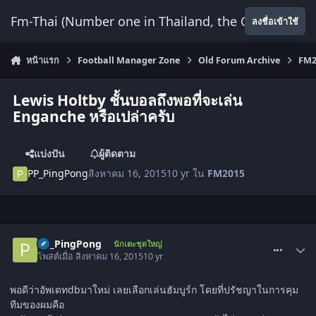
ข้ามไปยังเนื้อหา
Fm-Thai (Number one in Thailand, the Only Website
ลงชื่อเข้าใช้
หน้าแรก
Football Manager Zone
Old Forum Archive
FM2
Lewis Holtby ชั้นบอลถึงพอที่จะเล่น
Enganche หรือเปล่าครับ
แบ่งปัน
ผู้ติดตาม
PP_PingPong
สิงหาคม 16, 2015
10 yr
ใน
FM2015
comment_1515203
PP_PingPong
นักเตะชุดใหญ่
โพสต์เมื่อ
สิงหาคม 16, 2015
10 yr
พอดีว่าอัพเดทdbมาใหม่ เลยเลือกเล่นฮัมบูร์ก โดยที่ปรัชญาในการคุม
ทีมของผมคือ