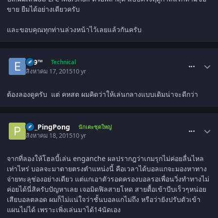
ขาย ยืมได้อย่างเดียวครับ
และขอบคุณทุกท่านล่วงหน้าไว้เลยแล้วกันครับ
comment_1515212
e69™
Technical
สิงหาคม 17, 2015
10 yr
ต้องลองดูครับ แต่ คหสต ผมคิดว่าให้เล่นกลางแบบเดิมน่าจะดีกว่า
comment_1515256
PP_PingPong
นักเตะชุดใหญ่
สิงหาคม 18, 2015
10 yr
จากที่ลองให้โฮลบี้เล่น enganche ผลปรากฎว่าเกมรุกไม่ค่อยลื่นไหล
เท่าไหร่ บอลจะมาตายตรงตำแหน่งนี้ คือเวลาได้บอลแกจะมองหาทาง
จ่ายทะลุช่องอย่างเดียว แต่แกเอาตัวรอดครองบอลรอเพื่อนวิ่งทำทางไม่
ค่อยได้นี่สิครับปัญหาเลย เจอมิดฟิลสายโหด สายตื้อเข้าบีบเร็วๆหน่อย
เสียบอลตลอด ผมก็ไม่แน่ใจว่าชั้นบอลแกไม่ถึง หรือว่ายังปรับตัวเข้า
แผนไม่ได้ เพราะเพิ่งเล่นมาได้14นัดเอง