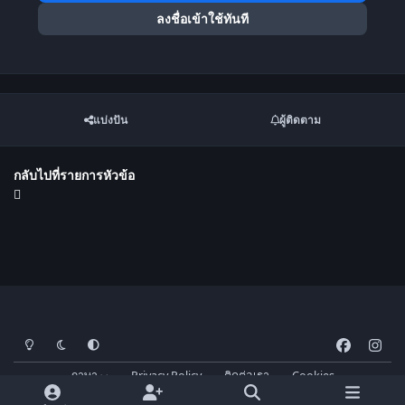
ลงชื่อเข้าใช้ทันที
แบ่งปัน
ผู้ติดตาม
กลับไปที่รายการหัวข้อ
โหมดสว่าง
โหมดมืด
การตั้งค่าระบบ
f
i
a
n
ภาษา
Privacy Policy
ติดต่อเรา
Cookies
c
s
FM-Thai.com
Powered by
Invision Community