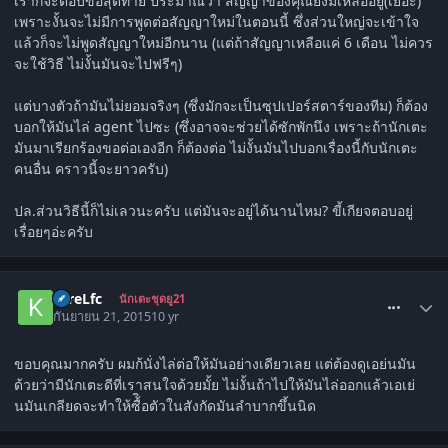
เราก็จะตอบข้อสุดท้าย ประมาณว่า สัญญาของคุณยังมีเหลืออยู่(เยอะ)
เพราะงั้นจะไม่มีการพูดต่อสัญญาใหม่ในตอนนี้ ซึ่งส่วนใหญ่จะเข้าใจ
แล้วก็จะไม่พูดสัญญาใหม่อีกนาน (แต่ถ้าสัญญาเหลือแค่ 6 เดือน ไม่ควร
จะใช้วิธี ไม่งั้นมันจะไปฟรีๆ)
แต่บางตัวถ้ามันไม่ยอมจริงๆ (ซึ่งมักจะเป็นซุปเปอร์สตาร์ของทีม) ก็ต้อง
บอกให้มันไล่ agent ไปซะ (ซึ่งอาจจะช่วยได้ซักพักนึง เพราะถ้านักเตะ
มันมาเรียกร้องขอต่อเองอีก ก็ต้องต่อ ไม่งั้นมันไปบอกเรื่องนี้กับนักเตะ
คนอื่น คราวนี้จะยาวครับ)
ปล.ส่วนวิธีนี้ก็ไม่เลวนะครับ แต่มันจะอยู่ได้นานไหม? ขี้เกียจตอบอยู่
เรื่อยๆอ่ะครับ
comment_1515728
KtreLfc
นักเตะชุดยู21
กันยายน 21, 2015
10 yr
ขอบคุณมากครับ ผมก้นั่งไล่ต่อให้มันอย่างเดียวเลย แต่ต้องดูเอย่นมัน
ด้วยว่ามีนักเตะดีที่เราสนใจด้วยมั้ย ไม่งั้นถ้าไปให้มันไล่ออกแล้วเอเย่
นมันเกลียดจะทำให้ซื้ิอตัวในสังกัดมันลำบากขึ้นนิด