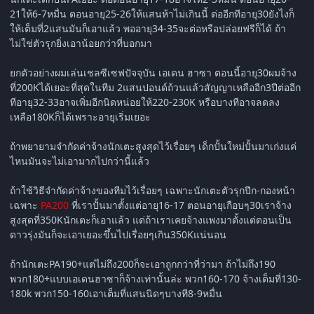
21ให้6-7หมื่น ตอนอายุ25-26ให้แสนห้าไม่เกินนี้ ต่ออีกทีอายุ30ยังไงก็
ให้เต็มที่2แสนมันก็เอาแล้ว พออายุ34-35จะต่อหรือปล่อยฟรีก็ได้ ถ้า
ไม่ใช่ตัวรุกยิ่งเอาน้อยกว่าที่บอกมา
ยกตัวอย่างผมเล่นเชลซีเซฟปัจจุบัน เอเดน ฮาซา ตอนนี้อายุ30ผมจ้าง
ที่200Kได้เยอะที่สุดในทีม 2แสนปอนด์ถ้วนแล้วสัญญาเหลืออีก3ปีต่ออีก
ทีอายุ32-33อาจเพิ่มอีกนิดหน่อยให้220-230K หรือบางทีอาจลดลง
เหลือ180Kก็ได้เพราะอายุเริ่มเยอะ
ถ้าพยายามจำกัดค่าจ้างนักเตะสูงสุดไว้เรื่อยๆ เด็กปั้นใหม่ปั้นมาเก่งแค่
ไหนมันจะไม่เอามากไปกว่านี้แล้ว
ถ้าใช้วิธีจำกัดค่าจ้างของทีมไว้เรื่อยๆ เฉพาะนักเตะตัวรุกปีก-กองหน้า
เฉพาะ
PA200
ที่เราปั้นมาตั้งแต่อายุ16-17 ตอนอายุเกือบๆ30เราจ้าง
สูงสุดที่350Kนักเตะก็เอาแล้ว แต่ถ้าเราเคยจ้างแพงมาตั้งแต่ตอนเป็น
ดาวรุ่งมันก็จะเอาเยอะขึ้นไปเรื่อยๆเกิน350Kแน่นอน
ถ้านักเตะPA190+แต่ไม่ถึง200ก็จะเอาถูกกว่าที่ว่ามา ถ้าไม่ถึง190
พวก180+แบบเอเดนฮาซาก็จ้างเท่านั้นล่ะ พวก160-170 จ้างเต็มที่130-
180k พวก150-160เอาเต็มที่แสนนิดๆบางที8-9หมื่น