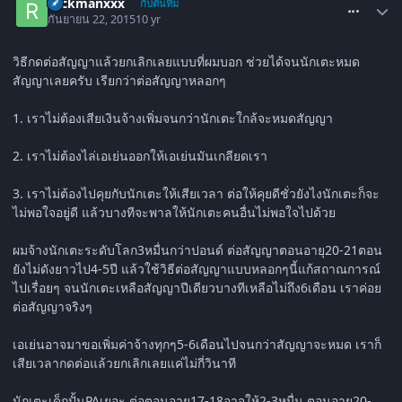
rockmanxxx
กัปตันทีม
กันยายน 22, 2015
10 yr
วิธีกดต่อสัญญาแล้วยกเลิกเลยแบบที่ผมบอก ช่วยได้จนนักเตะหมด
สัญญาเลยครับ เรียกว่าต่อสัญญาหลอกๆ
1. เราไม่ต้องเสียเงินจ้างเพิ่มจนกว่านักเตะใกล้จะหมดสัญญา
2. เราไม่ต้องไล่เอเย่นออกให้เอเย่นมันเกลียดเรา
3. เราไม่ต้องไปคุยกับนักเตะให้เสียเวลา ต่อให้คุยดีชั่วยังไงนักเตะก็จะ
ไม่พอใจอยู่ดี แล้วบางทีจะพาลให้นักเตะคนอื่นไม่พอใจไปด้วย
ผมจ้างนักเตะระดับโลก3หมื่นกว่าปอนด์ ต่อสัญญาตอนอายุ20-21ตอน
ยังไม่ดังยาวไป4-5ปี แล้วใช้วิธีต่อสัญญาแบบหลอกๆนี้แก้สถาณการณ์
ไปเรื่อยๆ จนนักเตะเหลือสัญญาปีเดียวบางทีเหลือไม่ถึง6เดือน เราค่อย
ต่อสัญญาจริงๆ
เอเย่นอาจมาขอเพิ่มค่าจ้างทุกๆ5-6เดือนไปจนกว่าสัญญาจะหมด เราก็
เสียเวลากดต่อแล้วยกเลิกเลยแค่ไม่กี่วินาที
นักเตะเด็กปั้นPAเยอะ ต่อตอนอายุ17-18อาจให้2-3หมื่น ตอนอายุ20-