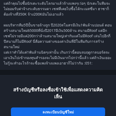
แต่ถ้าคุณไปซื้อนักเตะระดับโลกมาแล้วจ้างแพงๆเว่อๆ นักเตะในทีมจะ
ไม่ยอมรับค่าจ้างระดับธรรมดา เซฟที่เคยไปซื้อโด้กะเมสซี่มา ฮาซาก็
ต้องจ้างที่350K จ้าง200Kมันไม่เอาแล้ว
ผมบริหารทีม5ปีปั้นขายจ้างถูก ปี2020สโมสรมีเงิน1พันล้านปอนด์ ตอน
สร้างสนามใหม่65000ที่นั่งปี2017มีเงิน500ล้าน สนามมีRoof แต่อีก
เซฟไม่รวยมีแค่200กว่าล้านสนามใหญ่เท่ากันแต่ไม่มีRoof เล่นไปอีกกี่
ปีสนามก็ไม่มีRoof นี่คือความต่างของค่าเงินที่มีในทีมกับการสร้าง
สนามใหม่
แต่เราทำได้แค่1พันล้านนิดๆเท่านั้น เกินกว่านี้ตอนจบฤดูกาลบอร์ดจะ
เอาเงินไปเข้ากองทุนสำรองจะไม่มีเงินมากไปกว่านี้แล้ว แต่ถ้าเงินเยอะ
ไม่รู้จะทำอะไรถ้าจะซื้อแพงจ้างแพงเอาฮาก็ไม่ว่ากัน :051:
สร้างบัญชีหรือลงชื่อเข้าใช้เพื่อแสดงความคิด
เห็น
ลงทะเบียนบัญชีใหม่