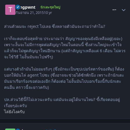
comment_1515729
tongpwnt
นักเตะชุดใหญ่
กันยายน 21, 2015
10 yr
ส่วนตัวผมจะ reject ไปเลย ซึ่งหลายตัวมันจะถามว่าทำไม?
เราก็จะตอบข้อสุดท้าย ประมาณว่า สัญญาของคุณยังมีเหลืออยู่(เยอะ)
เพราะงั้นจะไม่มีการพูดต่อสัญญาใหม่ในตอนนี้ ซึ่งส่วนใหญ่จะเข้าใจ
แล้วก็จะไม่พูดสัญญาใหม่อีกนาน (แต่ถ้าสัญญาเหลือแค่ 6 เดือน ไม่ควร
จะใช้วิธี ไม่งั้นมันจะไปฟรีๆ)
แต่บางตัวถ้ามันไม่ยอมจริงๆ (ซึ่งมักจะเป็นซุปเปอร์สตาร์ของทีม) ก็ต้อง
บอกให้มันไล่ agent ไปซะ (ซึ่งอาจจะช่วยได้ซักพักนึง เพราะถ้านักเตะ
มันมาเรียกร้องขอต่อเองอีก ก็ต้องต่อ ไม่งั้นมันไปบอกเรื่องนี้กับนักเตะ
คนอื่น คราวนี้จะยาวครับ)
ปล.ส่วนวิธีนี้ก็ไม่เลวนะครับ แต่มันจะอยู่ได้นานไหม? ขี้เกียจตอบอยู่
เรื่อยๆอ่ะครับ
ไล่ยังไงครับ
comment_1515740