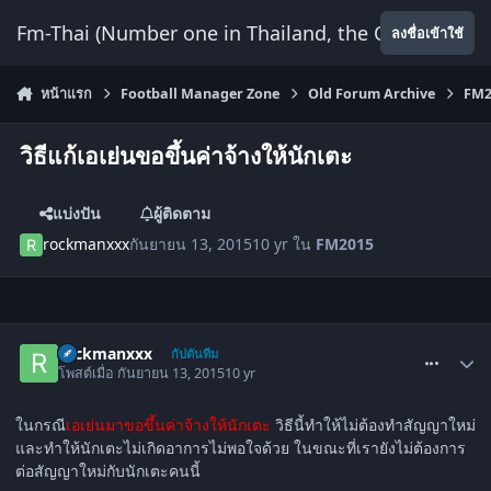
ข้ามไปยังเนื้อหา
Fm-Thai (Number one in Thailand, the Only Website
ลงชื่อเข้าใช้
หน้าแรก
Football Manager Zone
Old Forum Archive
FM2
วิธีแก้เอเย่นขอขึ้นค่าจ้างให้นักเตะ
แบ่งปัน
ผู้ติดตาม
rockmanxxx
กันยายน 13, 2015
10 yr
ใน
FM2015
comment_1515611
rockmanxxx
กัปตันทีม
โพสต์เมื่อ
กันยายน 13, 2015
10 yr
ในกรณี
เอเย่นมาขอขึ้นค่าจ้างให้นักเตะ
วิธีนี้ทำให้ไม่ต้องทำสัญญาใหม่
และทำให้นักเตะไม่เกิดอาการไม่พอใจด้วย ในขณะที่เรายังไม่ต้องการ
ต่อสัญญาใหม่กับนักเตะคนนี้