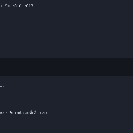
ม่เป็น :010: :013:
omment_1516906
Work Permit เลยทีเดียว ฮ่าๆ