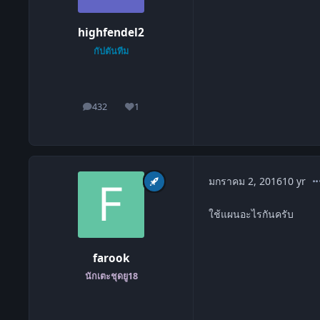
highfendel2
กัปตันทีม
432
1
โพสต์
ชื่อเสียง
co
มกราคม 2, 2016
10 yr
ใช้แผนอะไรกันครับ
farook
นักเตะชุดยู18