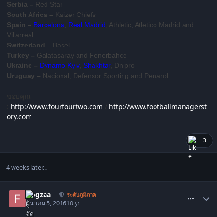
Serbia –
Red Star
South Africa –
Kaizer Chiefs
Spain –
Barcelona
,
Real Madrid
, Athletic, Atletico Madrid and
Villarreal
Switzerland
– Basel
Turkey –
Galatasaray and Fenerbahce
Ukraine –
Dynamo Kyiv
,
Shakhtar
, Dnipro
Uruguay –
Nacional, Defensor Sporting and Penarol
ขอบคุณ
:
http://www.fourfourtwo.com
/
http://www.footballmanagerst
ory.com
3
4 weeks later...
comment_1517582
frogzaa
ระดับภูมิภาค
มีนาคม 5, 2016
10 yr