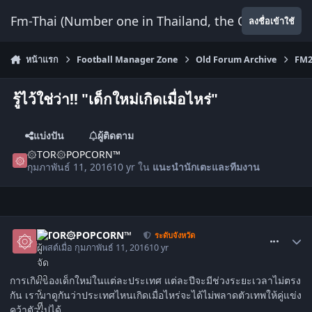
ข้ามไปยังเนื้อหา
Fm-Thai (Number one in Thailand, the Only Website
ลงชื่อเข้าใช้
หน้าแรก
Football Manager Zone
Old Forum Archive
FM2
รู้ไว้ใช่ว่า!! "เด็กใหม่เกิดเมื่อไหร่"
แบ่งปัน
ผู้ติดตาม
۞TOR۞POPCORN™
กุมภาพันธ์ 11, 2016
10 yr
ใน
แนะนำนักเตะและทีมงาน
comment_1517369
۞TOR۞POPCORN™
ระดับจังหวัด
โพสต์เมื่อ
กุมภาพันธ์ 11, 2016
10 yr
การเกิดของเด็กใหม่ในแต่ละประเทศ แต่ละปีจะมีช่วงระยะเวลาไม่ตรง
กัน เรามาดูกันว่าประเทศไหนเกิดเมื่อไหร่จะได้ไม่พลาดตัวเทพให้คู่แข่ง
คว้าตัวไปได้