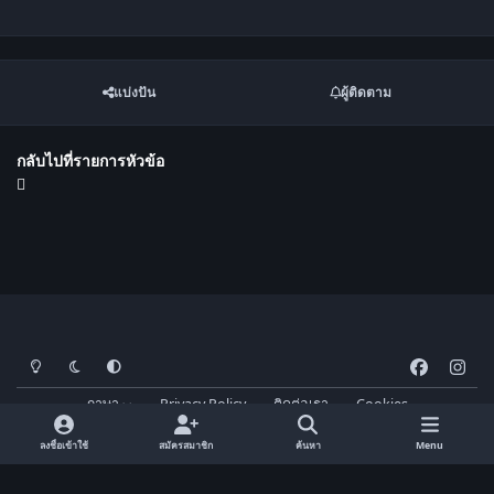
แบ่งปัน
ผู้ติดตาม
กลับไปที่รายการหัวข้อ
โหมดสว่าง
โหมดมืด
การตั้งค่าระบบ
f
i
a
n
ภาษา
Privacy Policy
ติดต่อเรา
Cookies
c
s
FM-Thai.com
Powered by
Invision Community
e
t
ลงชื่อเข้าใช้
สมัครสมาชิก
ค้นหา
Menu
b
a
o
g