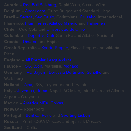
Austria –
Red Bull Salzburg
, Rapid Wien, Austria Wien
Belgium –
Anderlecht
, Clube Brugge and Standard Liege
Brazil –
Santos
,
Sao Paulo
, Corinthians,
Cruzeiro
, Internacional,
Flamengo,
Fluminense
,
Atletico Mineiro
and
Palmeiras
Chile –
Colo Colo and
Universidad de Chile
Colombia –
Deportivo Cali
, Santa Fe and Atletico Nacional
Croatia –
Dinamo
and Hajduk
Czech Replublic –
Sparta Prague
, Slavia Prague and Viktoria
Pizen
England –
All Premier League clubs
France –
PSG
,
Lyon
, Marseille,
Monaco
Germany –
FC Bayern
,
Borussia Dortmund
,
Schalke
and
Wolfsburg
Holland –
Ajax
, PSV, Feyenoord and Twente
Italy –
Juventus
,
Roma
, Napoli, AC Milan, Inter Milan and Atlanta
Japan –
Okayama
Mexico –
America MEX
,
Chivas
,
Norway –
Rosenborg
Portugal –
Benfica
,
Porto
and
Sporting Lisbon
Russia
– Zenit, CSKA Moscow and Spartak Moscow
Scotland –
Celtic