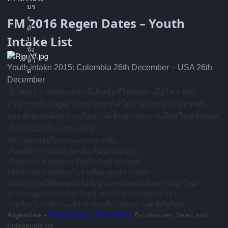
FM 2016 Regen Dates – Youth
Intake List
Youth intake 2015: Colombia 26th December – USA 26th
December
“ถ้าคุณรู้ว่านักเตะเหล่านี้เกิดขึ้นที่ไหนและเมื่อไหร่ คุณ
สามารถเซ็นสัญญากับพวกเขาได้ในราคาถูกมากๆ ลองทำ
ตามขั้นตอนด้านล่างเพื่อจะได้เห็นนักเตะสายเลือดใหม่ทั้งหมด
ที่เกิดขึ้นมาในแต่ละเดือน”
คลิกไอคอนรูปโลกตรงมุมบนขวามือ
เลือกที่คำว่า ‘world’ จากตัวเลือกด้านบนสุด
เลือกคำว่า ‘transfers’ ที่อยู่ในลิสต์ ‘general’
ให้คลิก ‘all transfers’ แล้วเลือก ‘youth intake’
คุณสามารถใช้ฟิลเตอร์เพื่อตัดประเทศที่คุณไม่ต้องการออก โดย
สามารถดูแข้งสายเลือดใหม่ทั้งหมดได้ตามลำดับวันเวลา
รายชื่อสโมสรที่"แนะนำ"ควรจดชื่อไว้ส่องตัวเทพที่เกิดใหม่
Argentina –
Boca Juniors
,
River Plate
, Estudiantes, Velez and
Independiente