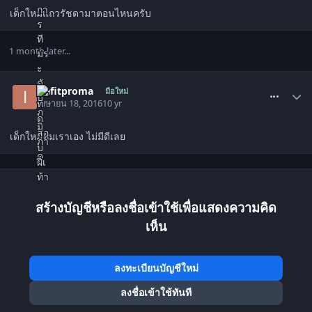
เด็กใหม่แถวรัชดามาตอนไหนครับ
1 month later...
comment_1517964
icefitproma
มือใหม่
เมษายน 18, 2016
10 yr
เด็กใหม่ทีมเราเอง ไม่มีดีเลย
สร้างบัญชีหรือลงชื่อเข้าใช้เพื่อแสดงความคิด
เห็น
ลงทะเบียนบัญชีใหม่
ลงชื่อเข้าใช้ทันที