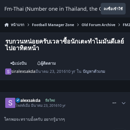
ข้ามไปยังเนื้อหา
Fm-Thai (Number one in Thailand, the Only Website
ลงชื่อเข้าใช้
หน้าแรก
Football Manager Zone
Old Forum Archive
FM2
รบกวนหน่อยครับเวลาซื้อนักเตะทำไมมันดีเลย์
ไปอาทิตหน้า
แบ่งปัน
ผู้ติดตาม
siralexsakda
มีนาคม 23, 2016
10 yr
ใน
ปัญหาตัวเกม
comment_1517792
siralexsakda
มือใหม่
โพสต์เมื่อ
มีนาคม 23, 2016
10 yr
ใครพอจะทราบมั้งครับ อยากรู้มากๆ