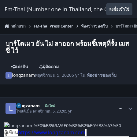
ข้ามไปยังเนื้อหา
Fm-Thai (Number one in Thailand, the Only Website
ลงชื่อเข้าใช้
หน้าแรก
FM-Thai Press Center
ห้องข่าวของเว็บ
บาร์โตเมว ยัน 
บาร์โตเมว ยัน ไม่ ลาออก พร้อมชี้เหตุที่รั้ง เมส
ซี่ ไว้
แบ่งปัน
ผู้ติดตาม
longzanam
พฤศจิกายน 5, 2020
5 yr
ใน
ห้องข่าวของเว็บ
comment_1530350
longzanam
มือใหม่
โพสต์เมื่อ
พฤศจิกายน 5, 2020
5 yr
ผู้เขียน
https://www.longzanam.com