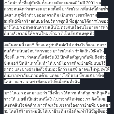
เซโลน่า ทั้งที่อยู่กับทีมตั้งแต่ระดับอะคาเดมี่ในปี 2001 จน
หลายคนคิดว่าเขาจะแขวนสตั๊ดที่ บาร์เซโลน่าที่แห่งนี้ด้วยซ้ำ
แต่สาเหตุที่เจ้าตัวขอออกจากทีม เป็นเพราะเขามีความ
สัมพันธ์ที่เลวร้ายกับบอร์ดบริหารชุดนี้ ที่อยู่ภายใต้การนำของ
บาร์โตเมว อย่างเช่นความเห็นไม่ตรงกันเรื่องนโยบายการทำ
ทีม หลังจากมีโค้ชคนใหม่เข้ามา ก็เป็นอีกสาเหตุหนึ่ง
แต่ในตอนนี้ เมสซี่ ก็ยอมอยู่กับทีมต่อไป อย่างไรก็ตาม หลาย
คนก็ตำหนิบอร์ดบริหารของ บาร์เซโลน่า ว่าตัดสินใจผิดใน
เรื่องนี้ เพราะว่าตอนนี้แข้งวัย 33 ปีเหลือสัญญากับทีมถึงช่วง
ซัมเมอร์ ปีหน้าเท่านั้น ทำให้เขามีโอกาสที่จะย้ายทีมแบบไร้
ค่าตัว และบางฝ่ายยังถึงขั้นมองอีกว่า เมสซี่ อาจจะไม่ทุ่มเทให้
ทีมมากเท่ากับแต่ก่อนด้วย แต่อย่างไรก็ตาม บิ๊กบอส บาร์เซ
โลน่า บอกว่าตนทำทั้งหมดไปก็เพื่อทีมทั้งนั้น
บาร์โตเมว ออกมาเผยว่า “สิ่งที่เราให้ความสำคัญมากที่สุดคือ
การให้ เมสซี่ เป็นส่วนหนึ่งในโปรเจกต์ใหม่ของเรา ดังนั้นผม
เลยตัดสินใจคัดค้านการที่จะเริ่มเจรจาเรื่องการย้ายทีมของเขา
ผมโดนใส่ร้ายว่าผมบีบให้เขาย้ายทีม เพื่อที่จะทำให้บัญชีของ