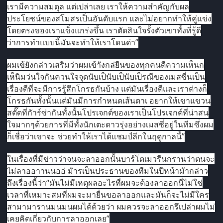
เรามีความสมดุล แต่เปล่าเลย เราให้ความสำคัญกับผล
ประโยชน์ของสโมสรเป็นอันดับแรก และไม่อยากทำให้คู่แข่ง
โดยตรงของเราแข็งแกร่งขึ้น เราตัดสินใจรั้งตัวเขาทั้งที่รู้ดี
ว่าการทำแบบนี้มันจะทำให้เราโดนด่า”
ผมเข้ยังกล่าวเสริมว่าผมเข้าังกล่ยืนของทุกคนดีความเห็นก
เห็นิมว่นใจกันควนใจจุดนับเป็นับเป็นับเป็รณีของเมสซี่นเป็น
เรื่องดีที่จะมีการรู้สึกโกรธกันบ้าง แต่มันเรื่องดีและเราต่างก็
โกรธกันทั้งนั้นแต่มันมีการกำหนดเส้นตาเ อยากให้เขาแขวน
สตั๊ดที่กัาร์ซ่ากันทั้งนั้นโปรเจกต์ของเราเป็นโปรเจกต์ที่น่าสน
ใจมากๆด้วยการที่มีทั้งนักเตะดาวรุ่งอย่างเมสซี่อยู่ในทีมซึ่งผม
ก็เชื่อว่าเขาจะ ช่วยทำให้เราได้แชมป์ลีกในฤดูกาลนี้”
ในเรื่องที่มีข่าวว่าจนจะลาออกนั้นบาร์โตเมวรืนกรานว่าตนจะ
ไม่ลาออาานนออ่ มัารเป็นประธานของทีมในปีหน้ามัากล่าว
ถึงเรื่องนี้ว่า“มันไม่มีเหตุผลอะไรที่ผมจะต้องลาออกนี่ไม่ใช่
เวลาที่เหมาะสมที่ผมจะมายื่นขอลาออกและมันก็จะไม่มีใคร
สามามารานมนมนผมได้ด้วยว่า ผมควรจะลาออกรึเปล่าผมไม่
เคยคิดเกี่ยวกับการลาออกเลย”