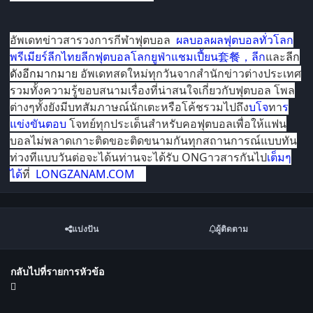
อัพเดทข่าวสารวงการกีฬาฟุตบอล
ผลบอลผลฟุตบอลทั่วโลก
พรีเมียร์ลีก
ไทยลีก
ฟุตบอลโลก
ยูฟ่าแชมเปี้ยน套餐，ลีก
และ
ลีก
ดังอีกมากมาย
อัพเดทสดใหม่ทุกวันจากสำนักข่าวต่างประเทศ
รวมทั้งความรู้ขอบสนามเรื่องที่น่าสนใจเกี่ยวกับฟุตบอล โพล
ต่างๆทั้งยังมีบทสัมภาษณ์นักเตะหรือโค้ชรวมไปถึง
บโจ
ทา
ร
แข่งขันตอบ
โจทย์ทุกประเด็นสำหรับคอฟุตบอลเพื่อให้แฟน
บอลไม่พลาดเกาะติดขอะติดขนามกันทุกสถานการณ์แบบทัน
ท่วงทีแบบวันต่อจะได้นท่านจะได้รับ ONGาวสารกันไป
เต็มๆ
ได้
ที่
LONGZANAM.COM
แบ่งปัน
ผู้ติดตาม
กลับไปที่รายการหัวข้อ