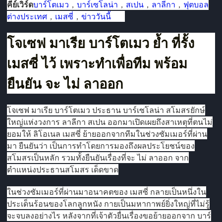
คีย์เวิร์ด
บาร์โตเมว
，
บาร์เซโลน่า
，
สเปน
，
ลาลีกา
，
ฟุตบอล
ต่างประเทศ
，
เมสซี่
，
ข่าววันนี้
โจเซฟ มาเรีย บาร์โตเมว ย้ำ ที่รั้ง
เมสซี่ ไว้ เพราะทำเพื่อทีม พร้อม
ยืนยัน จะ ไม่ ลาออก
โจเซฟ มาเรีย บาร์โตเมว ประธาน บาร์เซโลน่า สโมสรยักษ์
ใหญ่แห่งวงการ ลาลีกา สเปน ออกมาเปิดเผยถึงสาเหตุที่ตนไม่
ยอมให้ ลิโอเนล เมสซี่ ย้ายออกจากทีมในช่วงซัมเมอร์ที่ผ่าน
มา ยืนยันว่า เป็นการทำโดยการมองถึงผลประโยชน์ของ
สโมสรเป็นหลัก รวมทั้งยืนยันเรื่องที่จะ ไม่ ลาออก จาก
ตำแหน่งประธานสโมสร เด็ดขาด
ในช่วงซัมเมอร์ที่ผ่านมาอนาคตของ เมสซี่ กลายเป็นหนึ่งใน
ประเด็นร้อนของโลกลูกหนัง กายเป็นมหากาพย์ยิ่งใหญ่ที่ไม่รู้
จะจบลงอย่างไร หลังจากที่เจ้าตัวยื่นเรื่องขอย้ายออกจาก บาร์