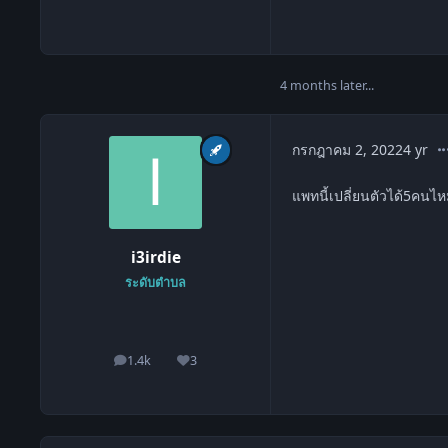
4 months later...
co
กรกฎาคม 2, 2022
4 yr
แพทนี้เปลี่ยนตัวได้5คนไหม
i3irdie
ระดับตำบล
1.4k
3
โพสต์
ชื่อเสียง