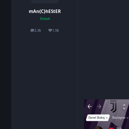
mAn{C}hEStER
Scout
2.3k
1.5k
โพสต์
ชื่อเสียง