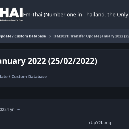
Fm-Thai (Number one in Thailand, the Only 
Update / Custom Database
[FM2021] Transfer Update January 2022 (25
anuary 2022 (25/02/2022)
ate / Custom Database
comment_1537247
2022
4 yr